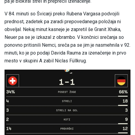
pa je blokiral strel in preprečil izenačenje.
V 84. minuti so Švicarji preko Rubena Vargasa podvojili
prednost, zadetek pa zaradi prepovedanega položaja ni
obveljal. Nekaj minut kasneje je zapretil še Granit Xhaka,
Neuer pa se je izkazal z obrambo. V končnici srečanja so
ponovno pritisnili Nemci, sreča pa se jim je nasmehnila v 92.
minuti, ko je po podaji Davida Rauma za izenačenje in prvo
mesto v skupini A zabil Niclas Füllkrug.