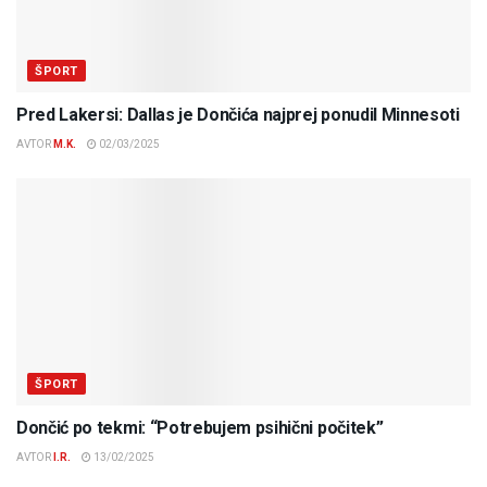
ŠPORT
Pred Lakersi: Dallas je Dončića najprej ponudil Minnesoti
AVTOR
M.K.
02/03/2025
ŠPORT
Dončić po tekmi: “Potrebujem psihični počitek”
AVTOR
I.R.
13/02/2025