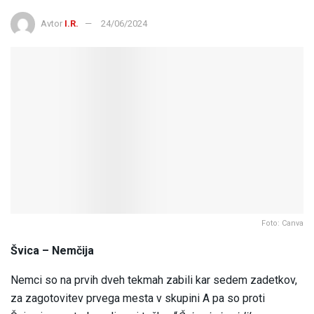
Avtor
I.R.
24/06/2024
Foto: Canva
Švica – Nemčija
Nemci so na prvih dveh tekmah zabili kar sedem zadetkov,
za zagotovitev prvega mesta v skupini A pa so proti