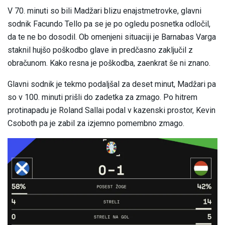
V 70. minuti so bili Madžari blizu enajstmetrovke, glavni
sodnik Facundo Tello pa se je po ogledu posnetka odločil,
da te ne bo dosodil. Ob omenjeni situaciji je Barnabas Varga
staknil hujšo poškodbo glave in predčasno zaključil z
obračunom. Kako resna je poškodba, zaenkrat še ni znano.
Glavni sodnik je tekmo podaljšal za deset minut, Madžari pa
so v 100. minuti prišli do zadetka za zmago. Po hitrem
protinapadu je Roland Sallai podal v kazenski prostor, Kevin
Csoboth pa je zabil za izjemno pomembno zmago.