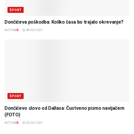
ŠPORT
Dončićeva poškodba: Koliko časa bo trajalo okrevanje?
AVTOR
I.R.
08/02/2025
ŠPORT
Dončićevo slovo od Dallasa: Čustveno pismo navijačem
(FOTO)
AVTOR
I.R.
03/02/2025