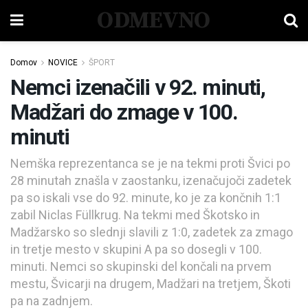
ODMEVNO
Domov
NOVICE
ŠPORT
Nemci izenačili v 92. minuti,
Madžari do zmage v 100.
minuti
Nemška reprezentanca se je na tekmi proti Švici po
28 minutah znašla v zaostanku, izenačujoči zadetek
pa so iskali vse do 92. minute, ko je za končnih 1:1
zabil Niclas Füllkrug. Na tekmi med Škotsko in
Madžarsko so slednji slavili z 1:0, zadetek za zmago
in tretje mesto v skupini A pa so dosegli v 100.
minuti. Nemci so skupinski del končali na prvem
mestu, Švicarji na drugem, Madžari na tretjem, Škoti
pa na zadnjem.