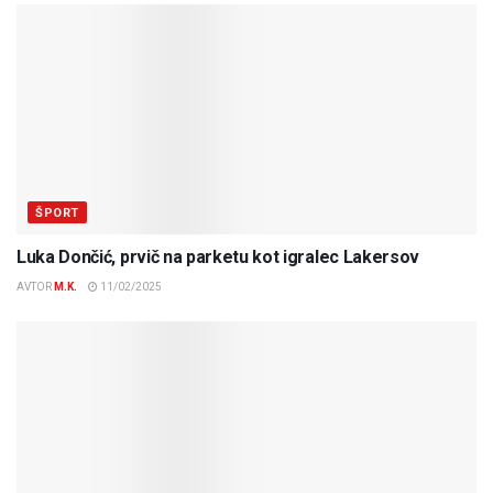
ŠPORT
Luka Dončić, prvič na parketu kot igralec Lakersov
AVTOR
M.K.
11/02/2025