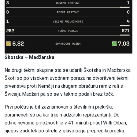
Škotska – Madžarska
Na drugi tekmi skupine sta se udarili Škotska in Madžarska.
Škoti so po visokem uvodnem porazu na otvoritveni tekmi
prvenstva proti Nemčiji na drugem obračunu remizirali s
Švicarji, Madžari pa so se v tekmo podali brez točk.
Prvi polčas je bil zaznamovan s številnimi prekrški,
porumeneli so pa kar trije madžarski reprezentanti. Do
edine nevarne priložnosti je v 41. minuti prišel Willi Orban,
njegov zadetek po strelu z glavo pa je preprečila prečka.