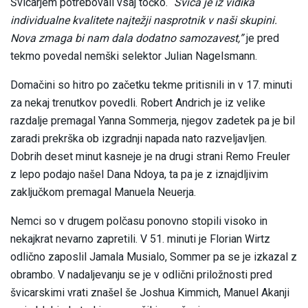
Švicarjem potrebovali vsaj točko. “
Švica je iz vidika
individualne kvalitete najtežji nasprotnik v naši skupini.
Nova zmaga bi nam dala dodatno samozavest,”
je pred
tekmo povedal nemški selektor Julian Nagelsmann.
Domačini so hitro po začetku tekme pritisnili in v 17. minuti
za nekaj trenutkov povedli. Robert Andrich je iz velike
razdalje premagal Yanna Sommerja, njegov zadetek pa je bil
zaradi prekrška ob izgradnji napada nato razveljavljen.
Dobrih deset minut kasneje je na drugi strani Remo Freuler
z lepo podajo našel Dana Ndoya, ta pa je z iznajdljivim
zaključkom premagal Manuela Neuerja.
Nemci so v drugem polčasu ponovno stopili visoko in
nekajkrat nevarno zapretili. V 51. minuti je Florian Wirtz
odlično zaposlil Jamala Musialo, Sommer pa se je izkazal z
obrambo. V nadaljevanju se je v odlični priložnosti pred
švicarskimi vrati znašel še Joshua Kimmich, Manuel Akanji