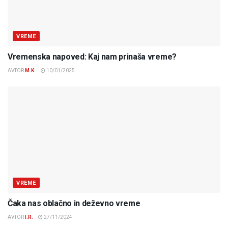
VREME
Vremenska napoved: Kaj nam prinaša vreme?
AVTOR
M.K.
10/01/2025
VREME
Čaka nas oblačno in deževno vreme
AVTOR
I.R.
27/11/2024