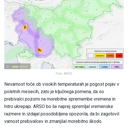
Foto: ARSO
Nevarnost toče ob visokih temperaturah je pogost pojav v
poletnih mesecih, zato je ključnega pomena, da so
prebivalci pozorni na morebitne spremembe vremena in
hitro ukrepajo. ARSO bo še naprej spremljal vremenske
razmere in izdajal posodobljena opozorila, da bi zagotovil
varnost prebivalcev in zmanjšal morebitno škodo.