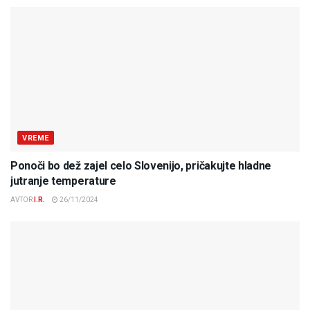
VREME
Ponoči bo dež zajel celo Slovenijo, pričakujte hladne
jutranje temperature
AVTOR
I.R.
26/11/2024