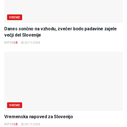
VREME
Danes sončno na vzhodu, zvečer bodo padavine zajele
večji del Slovenije
AVTOR
I.R.
25/11/2024
VREME
Vremenska napoved za Slovenijo
AVTOR
I.R.
24/11/2024