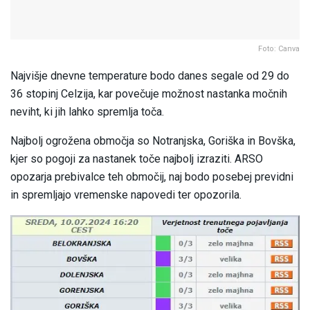
Foto: Canva
Najvišje dnevne temperature bodo danes segale od 29 do
36 stopinj Celzija, kar povečuje možnost nastanka močnih
neviht, ki jih lahko spremlja toča.
Najbolj ogrožena območja so Notranjska, Goriška in Bovška,
kjer so pogoji za nastanek toče najbolj izraziti. ARSO
opozarja prebivalce teh območij, naj bodo posebej previdni
in spremljajo vremenske napovedi ter opozorila.