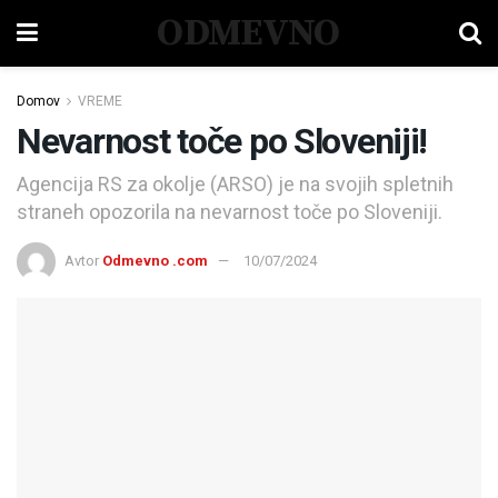
ODMEVNO
Domov
VREME
Nevarnost toče po Sloveniji!
Agencija RS za okolje (ARSO) je na svojih spletnih
straneh opozorila na nevarnost toče po Sloveniji.
Avtor
Odmevno .com
10/07/2024