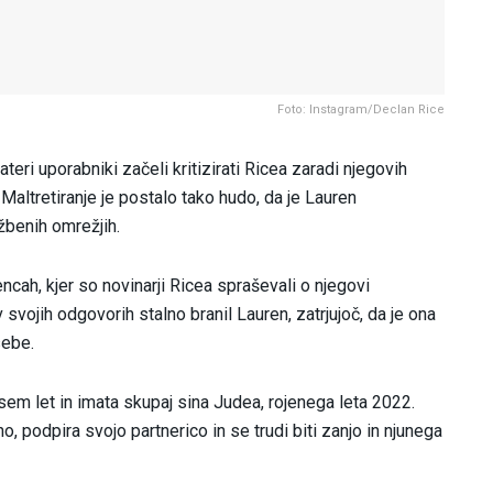
Foto: Instagram/Declan Rice
teri uporabniki začeli kritizirati Ricea zaradi njegovih
. Maltretiranje je postalo tako hudo, da je Lauren
žbenih omrežjih.
encah, kjer so novinarji Ricea spraševali o njegovi
e v svojih odgovorih stalno branil Lauren, zatrjujoč, da je ona
sebe.
osem let in imata skupaj sina Judea, rojenega leta 2022.
, podpira svojo partnerico in se trudi biti zanjo in njunega