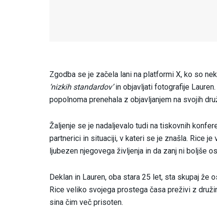
Zgodba se je začela lani na platformi X, ko so neka
‘nizkih standardov’
in objavljati fotografije Lauren
popolnoma prenehala z objavljanjem na svojih dru
Žaljenje se je nadaljevalo tudi na tiskovnih konfer
partnerici in situaciji, v kateri se je znašla. Rice j
ljubezen njegovega življenja in da zanj ni boljše o
Deklan in Lauren, oba stara 25 let, sta skupaj že 
Rice veliko svojega prostega časa preživi z družino
sina čim več prisoten.