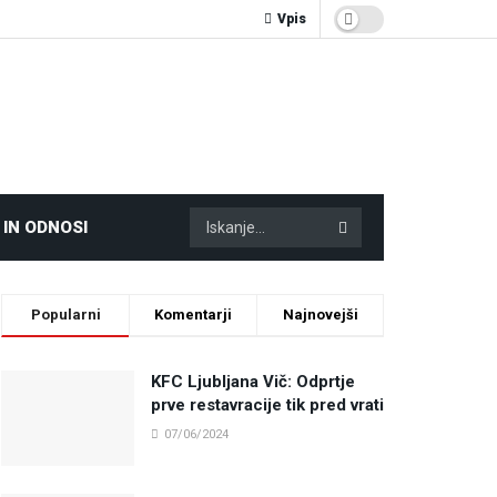
Vpis
 IN ODNOSI
Popularni
Komentarji
Najnovejši
KFC Ljubljana Vič: Odprtje
prve restavracije tik pred vrati
07/06/2024