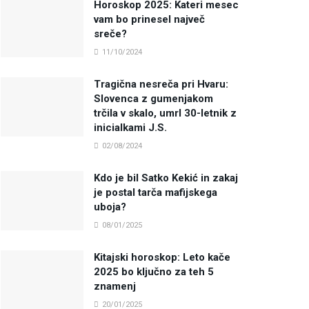
Horoskop 2025: Kateri mesec
vam bo prinesel največ
sreče?
11/10/2024
Tragična nesreča pri Hvaru:
Slovenca z gumenjakom
trčila v skalo, umrl 30-letnik z
inicialkami J.S.
02/08/2024
Kdo je bil Satko Kekić in zakaj
je postal tarča mafijskega
uboja?
08/01/2025
Kitajski horoskop: Leto kače
2025 bo ključno za teh 5
znamenj
20/01/2025