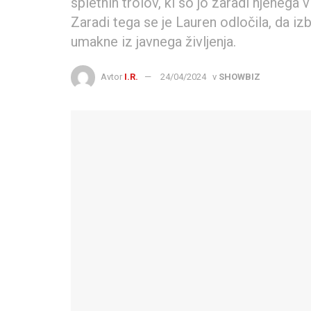
spletnih trolov, ki so jo zaradi njenega
Zaradi tega se je Lauren odločila, da iz
umakne iz javnega življenja.
Avtor
I.R.
24/04/2024
v
SHOWBIZ