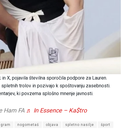
 in X, pojavila številna sporočila podpore za Lauren.
spletnih trolov in pozivajo k spoštovanju zasebnosti.
ntarjev, ki povzema splošno mnenje javnosti.
e Ham FA
♬ In Essence – Ka$tro
agram
nogometaš
objava
spletno nasilje
šport