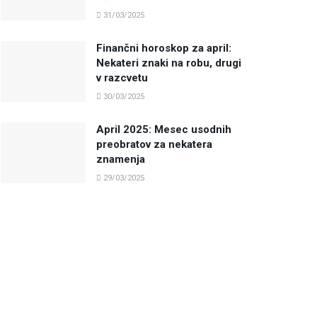
31/03/2025
Finančni horoskop za april:
Nekateri znaki na robu, drugi
v razcvetu
30/03/2025
April 2025: Mesec usodnih
preobratov za nekatera
znamenja
29/03/2025