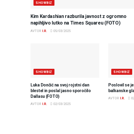
SHOWBIZ
Kim Kardashian razburila javnost z ogromno
napihljivo lutko na Times Squareu (FOTO)
AVTOR
I.R.
05/03/2025
SHOWBIZ
SHOWBIZ
Luka Dončić na svoj rojstni dan
Poslovil se j
blestel in poslal jasno sporočilo
balkanske gl
Dallasu (FOTO)
AVTOR
I.R.
02
AVTOR
I.R.
02/03/2025