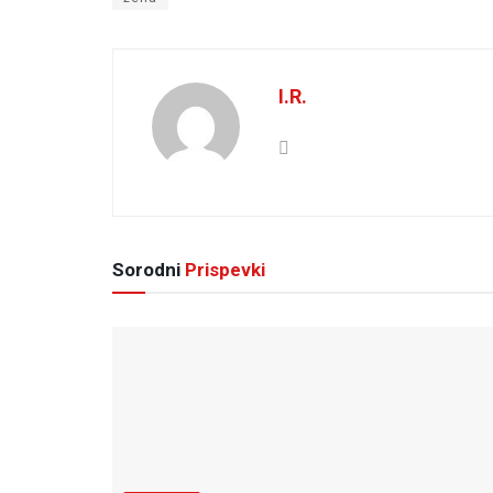
I.R.
Sorodni
Prispevki