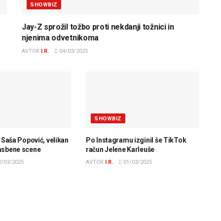
SHOWBIZ
Jay-Z sprožil tožbo proti nekdanji tožnici in
njenima odvetnikoma
AVTOR
I.R.
04/03/2025
SHOWBIZ
e Saša Popović, velikan
Po Instagramu izginil še TikTok
asbene scene
račun Jelene Karleuše
/03/2025
AVTOR
I.R.
01/03/2025