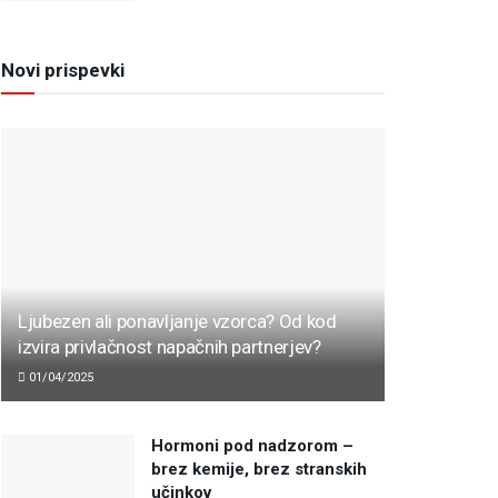
Novi prispevki
Ljubezen ali ponavljanje vzorca? Od kod
izvira privlačnost napačnih partnerjev?
01/04/2025
Hormoni pod nadzorom –
brez kemije, brez stranskih
učinkov