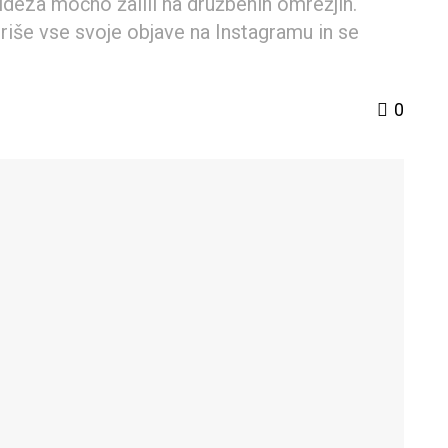
 videza močno žalili na družbenih omrežjih.
briše vse svoje objave na Instagramu in se
0