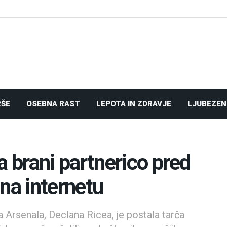
RŠE
OSEBNA RAST
LEPOTA IN ZDRAVJE
LJUBEZEN
brani partnerico pred
na internetu
Arsenala, Declana Ricea, je postala tarča