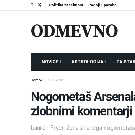
Politika zasebnosti
Pogoji uporabe
ODMEVNO
NOVICE
ASTROLOGIJA
ZA STA
Domov
SHOWBIZ
Nogometaš Arsenala 
zlobnimi komentarji 
Lauren Fryer, žena znanega nogometaša 