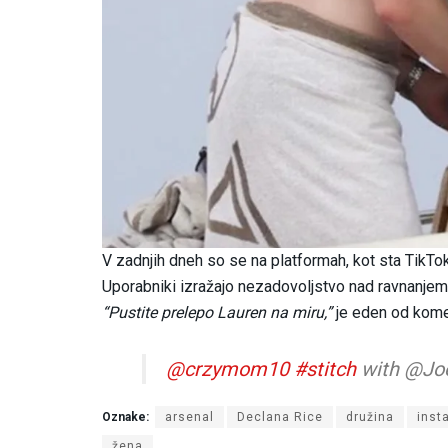
V zadnjih dneh so se na platformah, kot sta TikTok
Uporabniki izražajo nezadovoljstvo nad ravnanjem 
“Pustite prelepo Lauren na miru,”
je eden od kome
@crzymom10
#stitch
with @Jo
Oznake:
arsenal
Declana Rice
družina
inst
žena