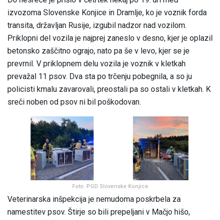
izvozoma Slovenske Konjice in Dramlje, ko je voznik forda
transita, državljan Rusije, izgubil nadzor nad vozilom.
Priklopni del vozila je najprej zaneslo v desno, kjer je oplazil
betonsko zaščitno ograjo, nato pa še v levo, kjer se je
prevrnil. V priklopnem delu vozila je voznik v kletkah
prevažal 11 psov. Dva sta po trčenju pobegnila, a so ju
policisti kmalu zavarovali, preostali pa so ostali v kletkah. K
sreči noben od psov ni bil poškodovan.
Foto: PGD Slovenske Konjice
Veterinarska inšpekcija je nemudoma poskrbela za
namestitev psov. Štirje so bili prepeljani v Mačjo hišo,