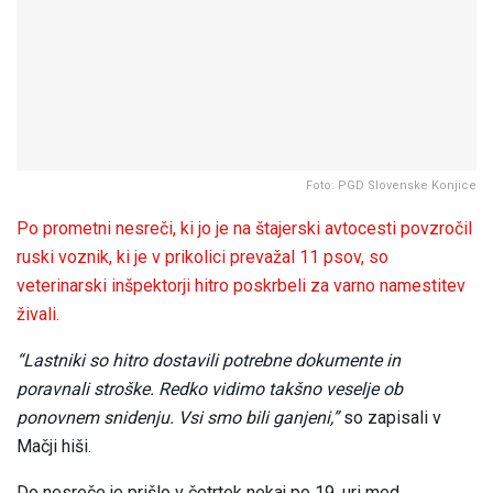
Foto: PGD Slovenske Konjice
Po prometni nesreči, ki jo je na štajerski avtocesti povzročil
ruski voznik, ki je v prikolici prevažal 11 psov, so
veterinarski inšpektorji hitro poskrbeli za varno namestitev
živali.
“Lastniki so hitro dostavili potrebne dokumente in
poravnali stroške. Redko vidimo takšno veselje ob
ponovnem snidenju. Vsi smo bili ganjeni,”
so zapisali v
Mačji hiši.
Do nesreče je prišlo v četrtek nekaj po 19. uri med