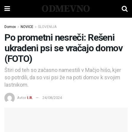
ODMEVNO
Domov
NOVICE
SLOVENIJA
Po prometni nesreči: Rešeni
ukradeni psi se vračajo domov
(FOTO)
Štiri od teh so začasno namestili v Mačjo hišo, kjer
so potrdili, da so vsi psi že na poti domov k svojim
lastnikom.
Avtor
I.R.
24/08/2024