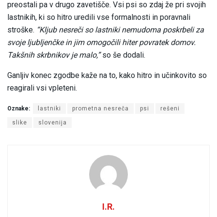
preostali pa v drugo zavetišče. Vsi psi so zdaj že pri svojih
lastnikih, ki so hitro uredili vse formalnosti in poravnali
stroške.
“Kljub nesreči so lastniki nemudoma poskrbeli za
svoje ljubljenčke in jim omogočili hiter povratek domov.
Takšnih skrbnikov je malo,”
so še dodali.
Ganljiv konec zgodbe kaže na to, kako hitro in učinkovito so
reagirali vsi vpleteni.
Oznake:
lastniki
prometna nesreča
psi
rešeni
slike
slovenija
I.R.