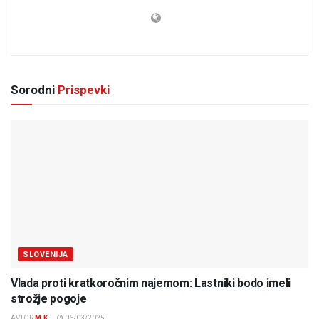
Sorodni
Prispevki
SLOVENIJA
Vlada proti kratkoročnim najemom: Lastniki bodo imeli
strožje pogoje
AVTOR
M.K.
06/03/2025