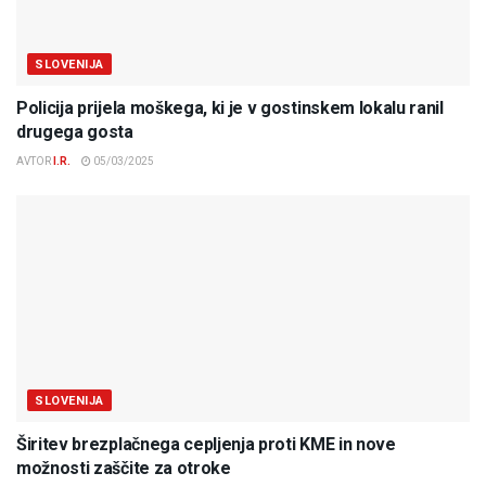
SLOVENIJA
Policija prijela moškega, ki je v gostinskem lokalu ranil
drugega gosta
AVTOR
I.R.
05/03/2025
SLOVENIJA
Širitev brezplačnega cepljenja proti KME in nove
možnosti zaščite za otroke