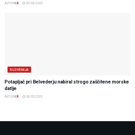
AVTOR
I.R.
05/03/2025
SLOVENIJA
Potapljač pri Belvederju nabiral strogo zaščitene morske
datlje
AVTOR
I.R.
05/03/2025