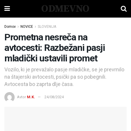
ODMEVNO
Domov
NOVICE
SLOVENIJA
Prometna nesreča na
avtocesti: Razbežani pasji
mladički ustavili promet
Vozilo, ki je prevažalo pasje mladičke, se je prevrnilo
na štajerski avtocesti, psički pa so pobegnili.
Avtocesta bo zaprta dlje časa.
Avtor
M.K.
24/08/2024