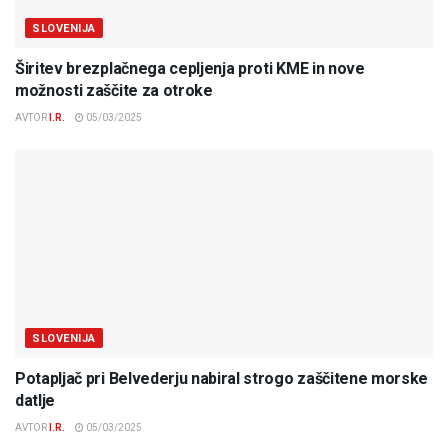
SLOVENIJA
Širitev brezplačnega cepljenja proti KME in nove
možnosti zaščite za otroke
AVTOR
I.R.
05/03/2025
SLOVENIJA
Potapljač pri Belvederju nabiral strogo zaščitene morske
datlje
AVTOR
I.R.
05/03/2025