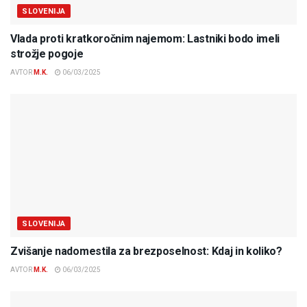
SLOVENIJA
Vlada proti kratkoročnim najemom: Lastniki bodo imeli
strožje pogoje
AVTOR
M.K.
06/03/2025
SLOVENIJA
Zvišanje nadomestila za brezposelnost: Kdaj in koliko?
AVTOR
M.K.
06/03/2025