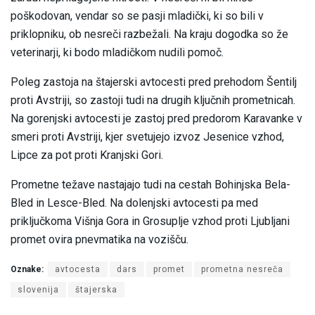
poškodovan, vendar so se pasji mladički, ki so bili v
priklopniku, ob nesreči razbežali. Na kraju dogodka so že
veterinarji, ki bodo mladičkom nudili pomoč.
Poleg zastoja na štajerski avtocesti pred prehodom Šentilj
proti Avstriji, so zastoji tudi na drugih ključnih prometnicah.
Na gorenjski avtocesti je zastoj pred predorom Karavanke v
smeri proti Avstriji, kjer svetujejo izvoz Jesenice vzhod,
Lipce za pot proti Kranjski Gori.
Prometne težave nastajajo tudi na cestah Bohinjska Bela-
Bled in Lesce-Bled. Na dolenjski avtocesti pa med
priključkoma Višnja Gora in Grosuplje vzhod proti Ljubljani
promet ovira pnevmatika na vozišču.
Oznake:
avtocesta
dars
promet
prometna nesreča
slovenija
štajerska