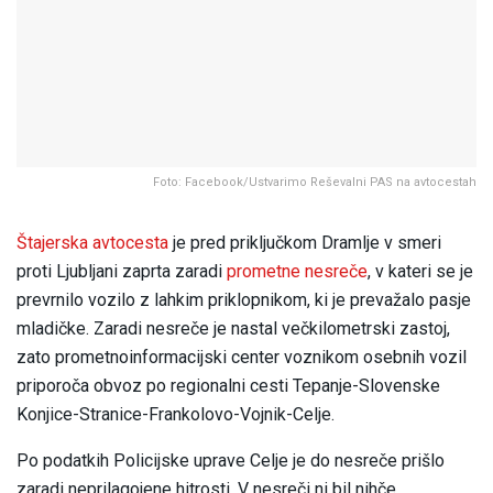
Foto: Facebook/Ustvarimo Reševalni PAS na avtocestah
Štajerska avtocesta
je pred priključkom Dramlje v smeri
proti Ljubljani zaprta zaradi
prometne nesreče
, v kateri se je
prevrnilo vozilo z lahkim priklopnikom, ki je prevažalo pasje
mladičke. Zaradi nesreče je nastal večkilometrski zastoj,
zato prometnoinformacijski center voznikom osebnih vozil
priporoča obvoz po regionalni cesti Tepanje-Slovenske
Konjice-Stranice-Frankolovo-Vojnik-Celje.
Po podatkih Policijske uprave Celje je do nesreče prišlo
zaradi neprilagojene hitrosti. V nesreči ni bil nihče