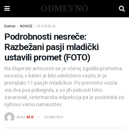
ODMEVNO
Domov
NOVICE
SLOVENIJA
Podrobnosti nesreče:
Razbežani pasji mladički
ustavili promet (FOTO)
Na štajerski avtocesti se je včeraj zgodila prometna
nesreča, v kateri je bilo udeleženo vozilo, ki je
prevažalo 11 pasjih mladičkov. Po prevrnitvi vozila
sta dva psa pobegnila, a so jih policisti hitro
zavarovali, veterinarska inšpekcija pa je poskrbela za
njihovo varno namestitev.
Avtor
M.K.
23/08/2024