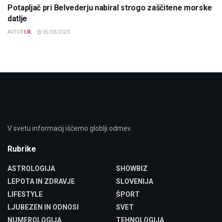
Potapljač pri Belvederju nabiral strogo zaščitene morske
datlje
AVTOR
I.R.
05/03/2025
V svetu informacij iščemo globlji odmev.
Rubrike
ASTROLOGIJA
SHOWBIZ
LEPOTA IN ZDRAVJE
SLOVENIJA
LIFESTYLE
ŠPORT
LJUBEZEN IN ODNOSI
SVET
NUMEROLOGIJA
TEHNOLOGIJA