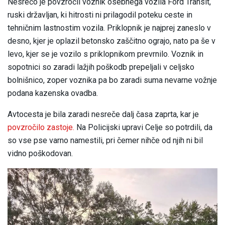
Nesrečo je povzročil voznik osebnega vozila Ford Transit,
ruski državljan, ki hitrosti ni prilagodil poteku ceste in
tehničnim lastnostim vozila. Priklopnik je najprej zaneslo v
desno, kjer je oplazil betonsko zaščitno ograjo, nato pa še v
levo, kjer se je vozilo s priklopnikom prevrnilo. Voznik in
sopotnici so zaradi lažjih poškodb prepeljali v celjsko
bolnišnico, zoper voznika pa bo zaradi suma nevarne vožnje
podana kazenska ovadba.
Avtocesta je bila zaradi nesreče dalj časa zaprta, kar je
povzročilo zastoje.
Na Policijski upravi Celje so potrdili, da
so vse pse varno namestili, pri čemer nihče od njih ni bil
vidno poškodovan.