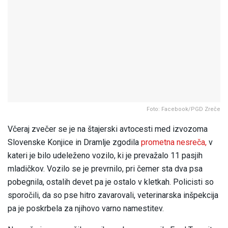
Foto: Facebook/PGD Zreče
Včeraj zvečer se je na štajerski avtocesti med izvozoma
Slovenske Konjice in Dramlje zgodila
prometna nesreča,
v
kateri je bilo udeleženo vozilo, ki je prevažalo 11 pasjih
mladičkov. Vozilo se je prevrnilo, pri čemer sta dva psa
pobegnila, ostalih devet pa je ostalo v kletkah. Policisti so
sporočili, da so pse hitro zavarovali, veterinarska inšpekcija
pa je poskrbela za njihovo varno namestitev.