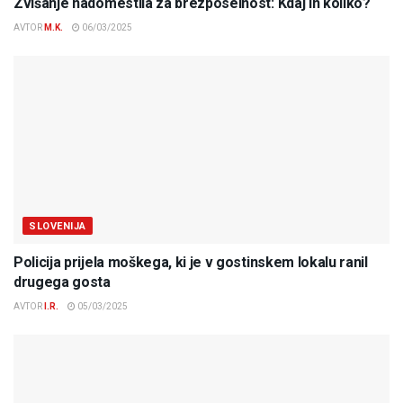
Zvišanje nadomestila za brezposelnost: Kdaj in koliko?
AVTOR
M.K.
06/03/2025
SLOVENIJA
Policija prijela moškega, ki je v gostinskem lokalu ranil
drugega gosta
AVTOR
I.R.
05/03/2025