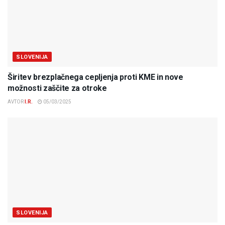
SLOVENIJA
Širitev brezplačnega cepljenja proti KME in nove
možnosti zaščite za otroke
AVTOR
I.R.
05/03/2025
SLOVENIJA