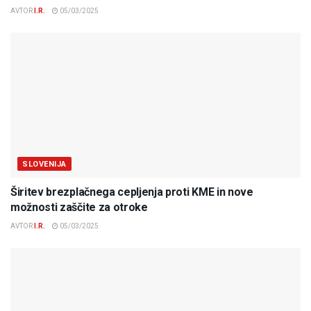
AVTOR
I.R.
05/03/2025
SLOVENIJA
Širitev brezplačnega cepljenja proti KME in nove
možnosti zaščite za otroke
AVTOR
I.R.
05/03/2025