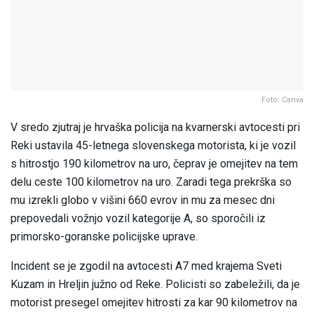
Foto: Canva
V sredo zjutraj je hrvaška policija na kvarnerski avtocesti pri
Reki ustavila 45-letnega slovenskega motorista, ki je vozil
s hitrostjo 190 kilometrov na uro, čeprav je omejitev na tem
delu ceste 100 kilometrov na uro. Zaradi tega prekrška so
mu izrekli globo v višini 660 evrov in mu za mesec dni
prepovedali vožnjo vozil kategorije A, so sporočili iz
primorsko-goranske policijske uprave.
Incident se je zgodil na avtocesti A7 med krajema Sveti
Kuzam in Hreljin južno od Reke. Policisti so zabeležili, da je
motorist presegel omejitev hitrosti za kar 90 kilometrov na