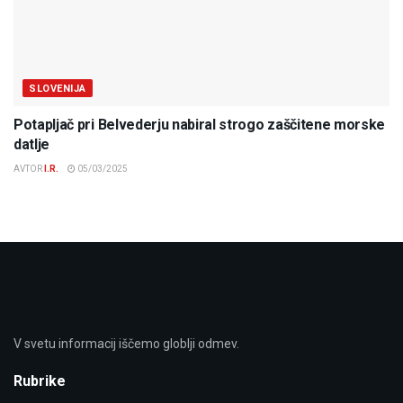
SLOVENIJA
Potapljač pri Belvederju nabiral strogo zaščitene morske
datlje
AVTOR
I.R.
05/03/2025
V svetu informacij iščemo globlji odmev.
Rubrike