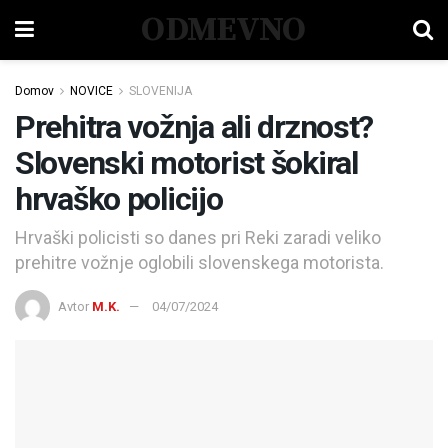
ODMEVNO
Domov
NOVICE
SLOVENIJA
Prehitra vožnja ali drznost?
Slovenski motorist šokiral
hrvaško policijo
Hrvaški policisti so danes pri Reki zaradi veliko
prehitre vožnje oglobili slovenskega motorista.
Avtor
M.K.
04/07/2024