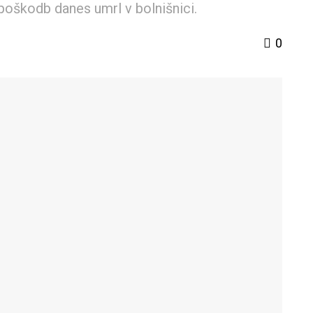
di poškodb danes umrl v bolnišnici.
0