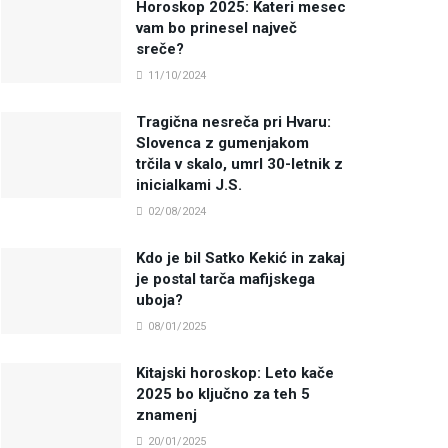
Horoskop 2025: Kateri mesec
vam bo prinesel največ
sreče?
11/10/2024
Tragična nesreča pri Hvaru:
Slovenca z gumenjakom
trčila v skalo, umrl 30-letnik z
inicialkami J.S.
02/08/2024
Kdo je bil Satko Kekić in zakaj
je postal tarča mafijskega
uboja?
08/01/2025
Kitajski horoskop: Leto kače
2025 bo ključno za teh 5
znamenj
20/01/2025