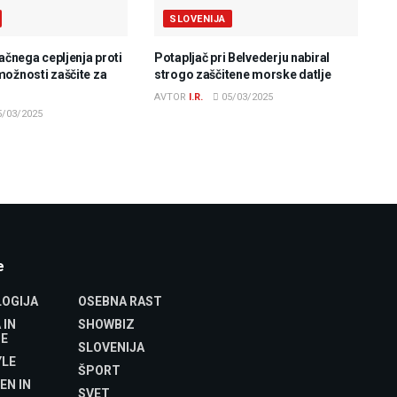
SLOVENIJA
lačnega cepljenja proti
Potapljač pri Belvederju nabiral
možnosti zaščite za
strogo zaščitene morske datlje
AVTOR
I.R.
05/03/2025
/03/2025
e
OGIJA
OSEBNA RAST
 IN
SHOWBIZ
E
SLOVENIJA
YLE
ŠPORT
EN IN
SVET