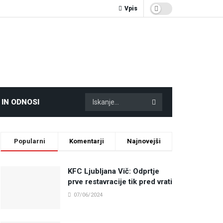
Vpis
 IN ODNOSI
Popularni
Komentarji
Najnovejši
KFC Ljubljana Vič: Odprtje
prve restavracije tik pred vrati
07/06/2024