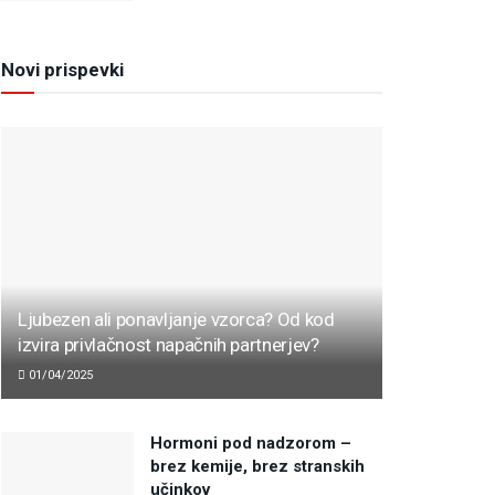
Novi prispevki
Ljubezen ali ponavljanje vzorca? Od kod
izvira privlačnost napačnih partnerjev?
01/04/2025
Hormoni pod nadzorom –
brez kemije, brez stranskih
učinkov