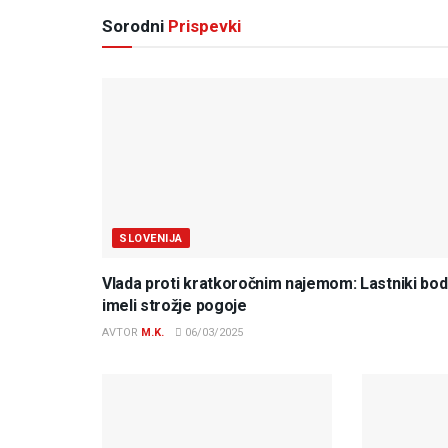
Sorodni
Prispevki
SLOVENIJA
Vlada proti kratkoročnim najemom: Lastniki bo
imeli strožje pogoje
AVTOR
M.K.
06/03/2025