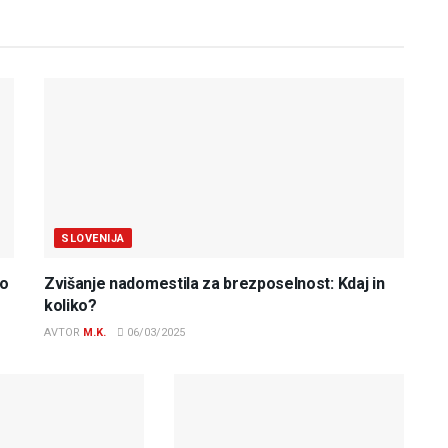
SLOVENIJA
do
Zvišanje nadomestila za brezposelnost: Kdaj in
koliko?
AVTOR
M.K.
06/03/2025