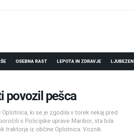
RŠE
OSEBNA RAST
LEPOTA IN ZDRAVJE
LJUBEZEN
i povozil pešca
 Oplotnica, ki se je zgodila v torek nekaj pred
poročili s Policijske uprave Maribor, sta bila
ik traktorja iz občine Oplotnica. Voznik