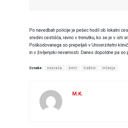
Po navedbah policije je pešec hodil ob lokalni ces
sredini cestišča, ravno v trenutku, ko se je v isti s
Poškodovanega so prepeljali v Univerzitetni klinič
in v življenjski nevarnosti. Danes dopoldne pa so po
Oznake:
nesreča
smrt
traktor
trčenje
M.K.