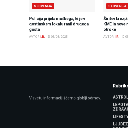
SLOVENIJA
SLOVENIJA
Policija prijela moškega, ki je v
Širitev brezp
gostinskem lokalu ranil drugega
KME in nove 
gosta
otroke
AVTOR
I.R.
05/03/2025
AVTOR
I.R.
05
Rubrik
ASTROL
V svetu informacij iščemo globlji odmev.
LEPOTA
ZDRAVJ
LIFEST
LJUBEZ