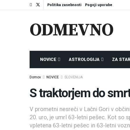
Politika zasebnosti
Pogoji uporabe
ODMEVNO
NOVICE
ASTROLOGIJA
ZA STA
Domov
NOVICE
SLOVENIJA
S traktorjem do smrt
V prometni nesreči v Lačni Gori v občini
20. uro, je umrl 63-letni pešec. Kot so s
vpletena 63-letni pešec in 63-letni vozn