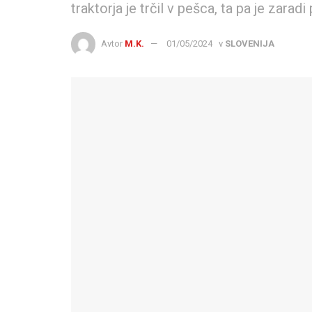
traktorja je trčil v pešca, ta pa je zara
Avtor
M.K.
01/05/2024
v
SLOVENIJA