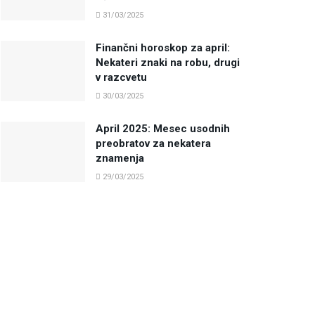
31/03/2025
Finančni horoskop za april:
Nekateri znaki na robu, drugi
v razcvetu
30/03/2025
April 2025: Mesec usodnih
preobratov za nekatera
znamenja
29/03/2025