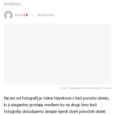
življenju.
Avtor
I.R.
26/04/2024
Foto: Instagram/Salma Hayek Pinault
Na eni od fotografij je vidna Hayekova v beli poročni obleki,
ki ji elegantno pristaja, medtem ko na drugi črno-beli
fotografiji občudujemo detajle njenih dveh poročnih oblek.