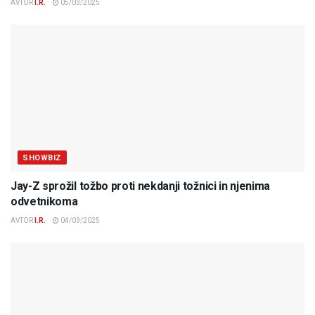
AVTOR
I.R.
05/03/2025
SHOWBIZ
Jay-Z sprožil tožbo proti nekdanji tožnici in njenima
odvetnikoma
AVTOR
I.R.
04/03/2025