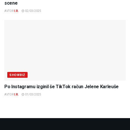
scene
AVTOR
I.R.
02/03/2025
SHOWBIZ
Po Instagramu izginil še TikTok račun Jelene Karleuše
AVTOR
I.R.
01/03/2025