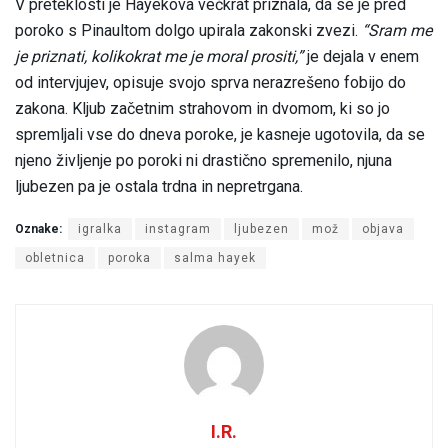
V preteklosti je Hayekova večkrat priznala, da se je pred
poroko s Pinaultom dolgo upirala zakonski zvezi.
“Sram me
je priznati, kolikokrat me je moral prositi,”
je dejala v enem
od intervjujev, opisuje svojo sprva nerazrešeno fobijo do
zakona. Kljub začetnim strahovom in dvomom, ki so jo
spremljali vse do dneva poroke, je kasneje ugotovila, da se
njeno življenje po poroki ni drastično spremenilo, njuna
ljubezen pa je ostala trdna in nepretrgana.
Oznake:
igralka
instagram
ljubezen
mož
objava
obletnica
poroka
salma hayek
I.R.