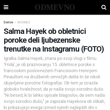
ODMEVNO
Domov
SHOWBIZ
Salma Hayek ob obletnici
poroke deli ljubezenske
trenutke na Instagramu (FOTO)
Igralka Salma Hayek, znana po svoji vlogi v filmu
'Frida', je ob praznovanju 15. obletnice poroke s
francoskim poslovnežem Francoisom-Henrijem
Pinaultom na družbenih omrežjih delila tri še nikoli
objavljene poročne fotografije. Ob tem je izrazila
globoko hvaležnost, da je našla svojo sorodno dušo.
"Ni besed, ki bi lahko opisale blagoslov, da sem našla
svojo sorodno dušo," je zapisala Hayekova ob slikah,
ki prikazujejo enega izmed njenih najlepših dni v