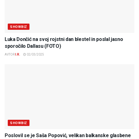
SHOWBIZ
Luka Dončić na svoj rojstni dan blestel in poslal jasno
sporočilo Dallasu (FOTO)
AVTOR
I.R.
02/03/2025
SHOWBIZ
Poslovil se je Saša Popović, velikan balkanske glasbene