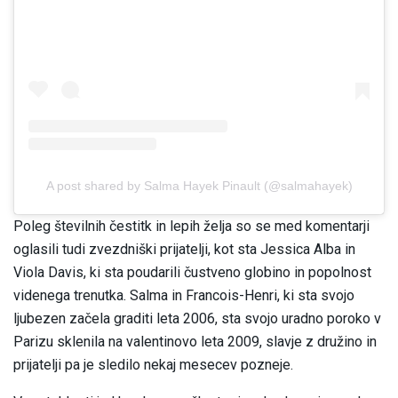
A post shared by Salma Hayek Pinault (@salmahayek)
Poleg številnih čestitk in lepih želja so se med komentarji
oglasili tudi zvezdniški prijatelji, kot sta Jessica Alba in
Viola Davis, ki sta poudarili čustveno globino in popolnost
videnega trenutka. Salma in Francois-Henri, ki sta svojo
ljubezen začela graditi leta 2006, sta svojo uradno poroko v
Parizu sklenila na valentinovo leta 2009, slavje z družino in
prijatelji pa je sledilo nekaj mesecev pozneje.