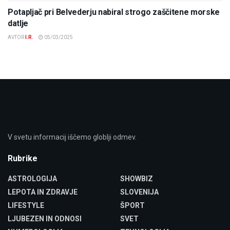
Potapljač pri Belvederju nabiral strogo zaščitene morske
datlje
AVTOR
I.R.
05/03/2025
V svetu informacij iščemo globlji odmev.
Rubrike
ASTROLOGIJA
SHOWBIZ
LEPOTA IN ZDRAVJE
SLOVENIJA
LIFESTYLE
ŠPORT
LJUBEZEN IN ODNOSI
SVET