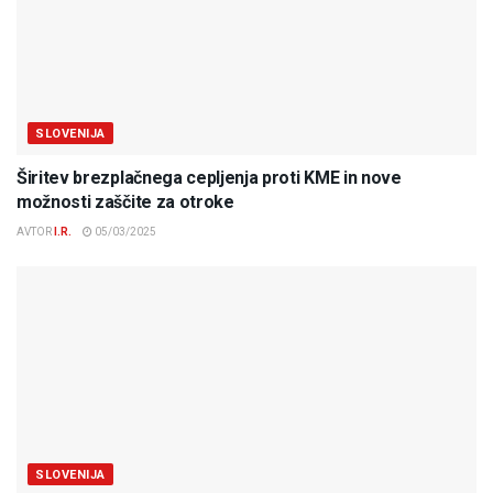
SLOVENIJA
Širitev brezplačnega cepljenja proti KME in nove
možnosti zaščite za otroke
AVTOR
I.R.
05/03/2025
SLOVENIJA