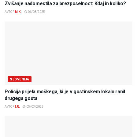
Zvišanje nadomestila za brezposelnost: Kdaj in koliko?
AVTOR
M.K.
06/03/2025
SLOVENIJA
Policija prijela moškega, ki je v gostinskem lokalu ranil
drugega gosta
AVTOR
I.R.
05/03/2025