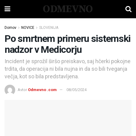
ODMEVNO
Domov
NOVICE
SLOVENIJA
Po smrtnem primeru sistemski
nadzor v Medicorju
Incident je sprožil širšo preiskavo, saj hčerki pokojne
trdita, da operacija ni bila nujna in da so bili tveganja
večja, kot so bila predstavljena.
Avtor
Odmevno .com
08/05/2024