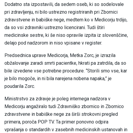
Dodatno sta izpostavili, da sedem oseb, ki so sodelovale
pri zdravljenju, ni bilo ustrezno registriranih pri Zbornici
zdravstvene in babiške nege, medtem ko v Medicorju trdijo,
da so vsi zdravniki ustrezno licencirani. Tudi štiri
medicinske sestre, ki še niso opravile izpita iz slovenščine,
delajo pod nadzorom in niso vpisane v register.
Predsednica uprave Medicorja, Metka Zorc, je izrazila
obžalovanje zaradi smrti pacientke, hkrati pa zatrdila, da so
bile izvedene vse potrebne procedure. “Storili smo vse, kar
je bilo mogoče, in ni bila narejena nobena napaka,” je
poudarila Zorc.
Ministrstvo za zdravje je poleg internega nadzora v
Medicorju angažiralo tudi Zdravniško zbornico in Zbornico
zdravstvene in babiške nege za širši strokovni pregled
primera, poroča POP TV. Ta primer ponovno odpira
vprašanja o standardih v zasebnih medicinskih ustanovah in