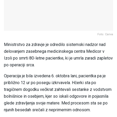
Foto: Canva
Ministrstvo za zdravje je odredilo sistemski nadzor nad
delovanjem zasebnega medicinskega centra Medicor v
Izoli po smrti 80-letne pacientke, ki je umrla zaradi zapletov
po operaciji srca.
Operacija je bila izvedena 6. oktobra lani, pacientka pa je
približno 12 ur po posegu izkrvavela. Hčerki sta po
tragičnem dogodku večkrat zahtevali sestanke z vodstvom
bolnišnice in osebjem, kjer so iskali odgovore in pojasnila
glede zdravljenja svoje matere. Med procesom sta se po
njunih besedah srečali z neprimernim odnosom.