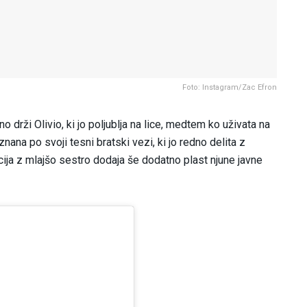
Foto: Instagram/Zac Efron
o drži Olivio, ki jo poljublja na lice, medtem ko uživata na
znana po svoji tesni bratski vezi, ki jo redno delita z
cija z mlajšo sestro dodaja še dodatno plast njune javne