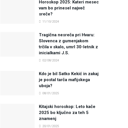
Horoskop 2025: Kateri mesec
vam bo prinesel največ
sreče?
11/10/2024
Tragična nesreča pri Hvaru:
Slovenca z gumenjakom
trčila v skalo, umrl 30-letnik z
inicialkami J.S.
02/08/2024
Kdo je bil Satko Kekić in zakaj
je postal tarča mafijskega
uboja?
08/01/2025
Kitajski horoskop: Leto kače
2025 bo ključno za teh 5
znamenj
20/01/2025