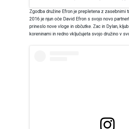
Zgodba družine Efron je prepletena z zasebnimi tren
2016 je njun oče David Efron s svojo novo partnerk
prineslo nove vloge in občutke. Zac in Dylan, kljub
koreninami in redno vključujeta svojo družino v svo