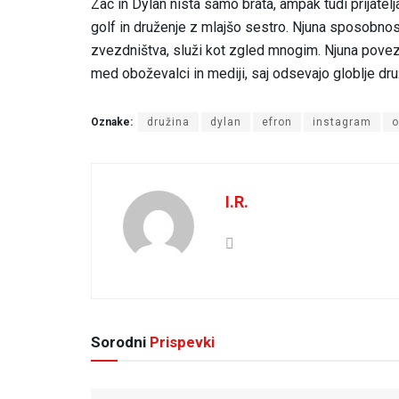
Zac in Dylan nista samo brata, ampak tudi prijatelja
golf in druženje z mlajšo sestro. Njuna sposobnos
zvezdništva, služi kot zgled mnogim. Njuna poveza
med oboževalci in mediji, saj odsevajo globlje dr
Oznake:
družina
dylan
efron
instagram
o
I.R.
Sorodni
Prispevki