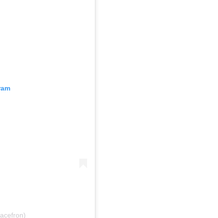
ram
acefron)