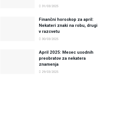
31/03/2025
Finančni horoskop za april:
Nekateri znaki na robu, drugi
v razcvetu
30/03/2025
April 2025: Mesec usodnih
preobratov za nekatera
znamenja
29/03/2025