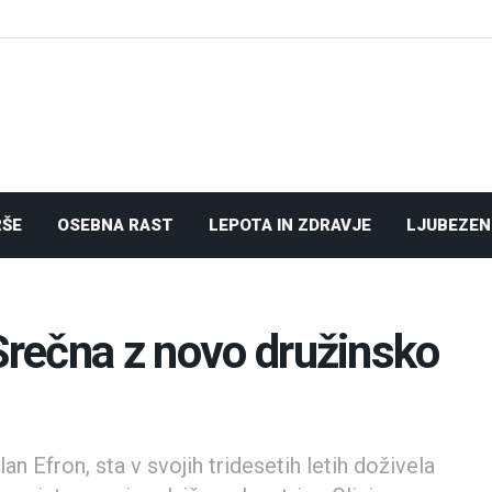
RŠE
OSEBNA RAST
LEPOTA IN ZDRAVJE
LJUBEZEN
 Srečna z novo družinsko
an Efron, sta v svojih tridesetih letih doživela