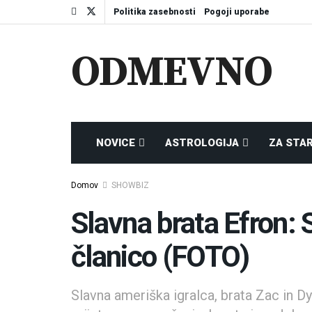
Politika zasebnosti
Pogoji uporabe
ODMEVNO
NOVICE
ASTROLOGIJA
ZA STA
Domov
SHOWBIZ
Slavna brata Efron:
članico (FOTO)
Slavna ameriška igralca, brata Zac in Dyl