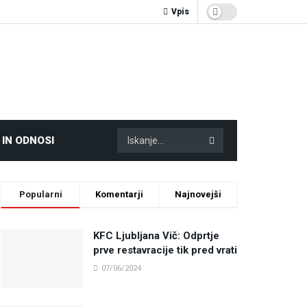
Vpis
 IN ODNOSI
Popularni
Komentarji
Najnovejši
KFC Ljubljana Vič: Odprtje
prve restavracije tik pred vrati
07/06/2024