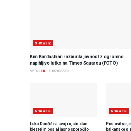
SHOWBIZ
Kim Kardashian razburila javnost z ogromno
napihljivo lutko na Times Squareu (FOTO)
AVTOR
I.R.
05/03/2025
SHOWBIZ
SHOWBIZ
Luka Dončić na svoj rojstni dan
Poslovil se j
blestel in poslal jasno sporočilo
balkanske gl