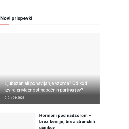
Novi prispevki
Ljubezen ali ponavljanje vzorca? Od kod
izvira privlačnost napačnih partnerjev?
01/04/2025
Hormoni pod nadzorom –
brez kemije, brez stranskih
učinkov