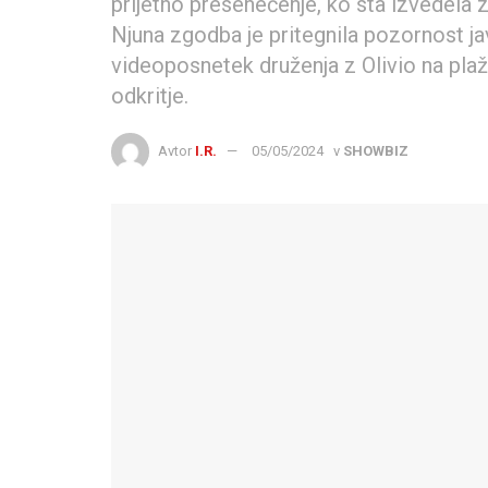
prijetno presenečenje, ko sta izvedela z
Njuna zgodba je pritegnila pozornost ja
videoposnetek druženja z Olivio na plaž
odkritje.
Avtor
I.R.
05/05/2024
v
SHOWBIZ