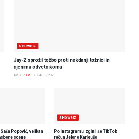
SHOWBIZ
Jay-Z sprožil tožbo proti nekdanji tožnici in
njenima odvetnikoma
AVTOR
I.R.
04/03/2025
SHOWBIZ
e Saša Popović, velikan
Po Instagramu izginil še TikTok
asbene scene
račun Jelene Karleuše