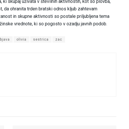
, ki skupaj uživata v številnih aktivnostih, kot so plovba,
t, da ohranita trden bratski odnos kljub zahtevam
nost in skupne aktivnosti so postale priljubljena tema
užinske vrednote, ki so pogosto v ozadju javnih podob.
bjava
olivia
sestrica
zac