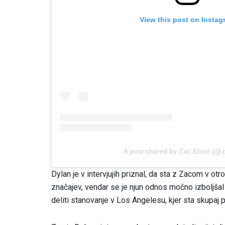
View this post on Instag
A post shared by Zac Efron (@z
Dylan je v intervjujih priznal, da sta z Zacom v otr
značajev, vendar se je njun odnos močno izboljšal v
deliti stanovanje v Los Angelesu, kjer sta skupaj 