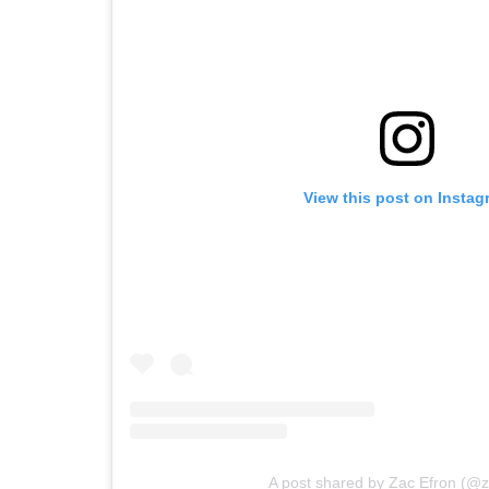
View this post on Instag
A post shared by Zac Efron (@z