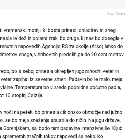
Foto: Canva
ti vremenski motnji, ki bosta prinesli ohladitev in sneg.
sla le dež in polarni zrak, bo druga, ki nas bo dosegla v
 trenutnih napovedih Agencije RS za okolje (Arso) lahko do
timetrov snega, v hribovitih predelih pa do 20 centimetrov.
redo, bo s seboj prinesla okrepljen jugozahodni veter in
 veter zapihal iz severne smeri. Padavin bo le malo, meja
višine. Temperatura bo v sredo popoldne občutno padla,
t 10 stopinj Celzija.
v noči na petek, bo prinesla ciklonsko območje nad južno
no, se bo meja sneženja spustila do nižin. Na jugu države,
 Gorenjskem, saj bodo tam padavine intenzivnejše. Kljub
rih sprememb zračnih tokov napovedi še nekoliko