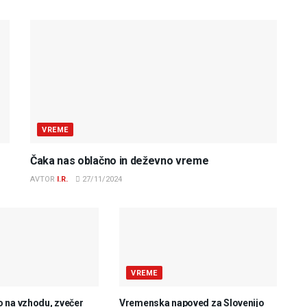
VREME
Čaka nas oblačno in deževno vreme
AVTOR
I.R.
27/11/2024
VREME
 na vzhodu, zvečer
Vremenska napoved za Slovenijo