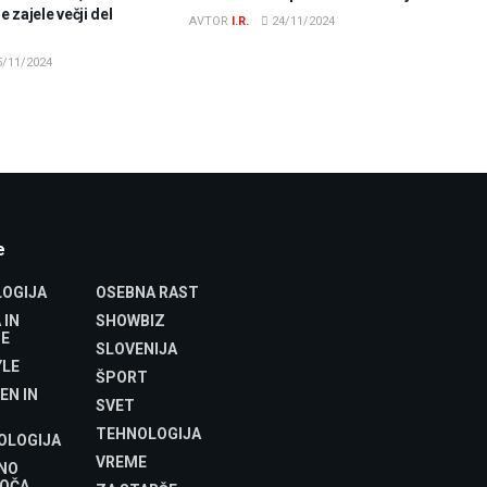
 zajele večji del
AVTOR
I.R.
24/11/2024
/11/2024
e
OGIJA
OSEBNA RAST
 IN
SHOWBIZ
E
SLOVENIJA
YLE
ŠPORT
EN IN
SVET
TEHNOLOGIJA
OLOGIJA
VREME
NO
OČA