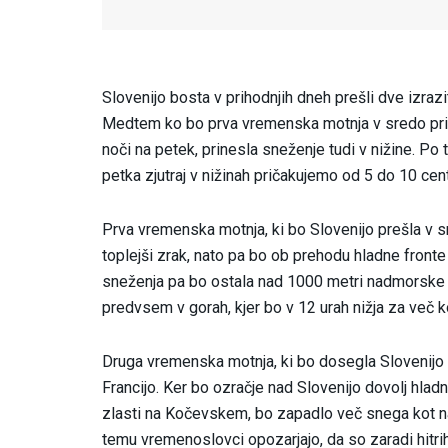
Slovenijo bosta v prihodnjih dneh prešli dve izrazi
Medtem ko bo prva vremenska motnja v sredo prine
noči na petek, prinesla sneženje tudi v nižine. Po
petka zjutraj v nižinah pričakujemo od 5 do 10 cen
Prva vremenska motnja, ki bo Slovenijo prešla v s
toplejši zrak, nato pa bo ob prehodu hladne fronte
sneženja pa bo ostala nad 1000 metri nadmorske 
predvsem v gorah, kjer bo v 12 urah nižja za več ko
Druga vremenska motnja, ki bo dosegla Slovenijo 
Francijo. Ker bo ozračje nad Slovenijo dovolj hlad
zlasti na Kočevskem, bo zapadlo več snega kot na
temu vremenoslovci opozarjajo, da so zaradi hit