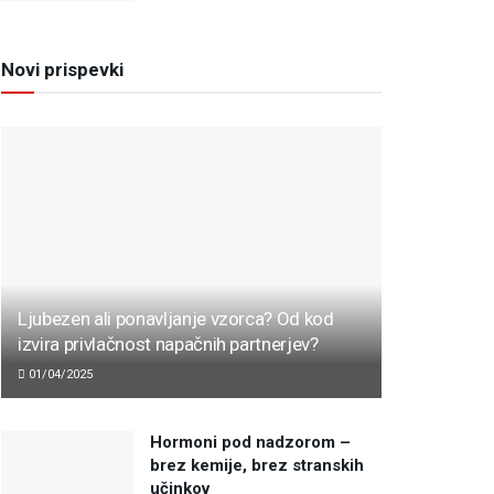
Novi prispevki
Ljubezen ali ponavljanje vzorca? Od kod
izvira privlačnost napačnih partnerjev?
01/04/2025
Hormoni pod nadzorom –
brez kemije, brez stranskih
učinkov