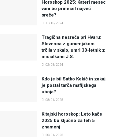
Horoskop 2025: Kateri mesec
vam bo prinesel največ
sreče?
11/10/2024
Tragična nesreča pri Hvaru:
Slovenca z gumenjakom
trčila v skalo, umrl 30-letnik z
inicialkami J.S.
02/08/2024
Kdo je bil Satko Kekić in zakaj
je postal tarča mafijskega
uboja?
08/01/2025
Kitajski horoskop: Leto kače
2025 bo ključno za teh 5
znamenj
20/01/2025