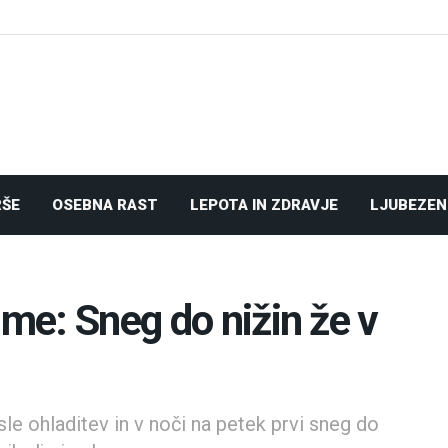
RŠE
OSEBNA RAST
LEPOTA IN ZDRAVJE
LJUBEZEN
ime: Sneg do nižin že v
e ohladitev in v noči na petek prvi sneg do