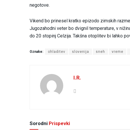
negotove.
Vikend bo prinesel kratko epizodo zimskih razmer,
Jugozahodni veter bo dvignil temperature, v nižin
do 20 stopinj Celzija. Takšna otoplitev bi lahko po
Oznake:
ohladitev
slovenija
sneh
vreme
I.R.
Sorodni
Prispevki