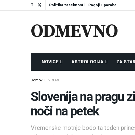
Politika zasebnosti
Pogoji uporabe
ODMEVNO
NOVICE
ASTROLOGIJA
ZA STA
Domov
VREME
Slovenija na pragu z
noči na petek
Vremenske motnje bodo ta teden prinesl