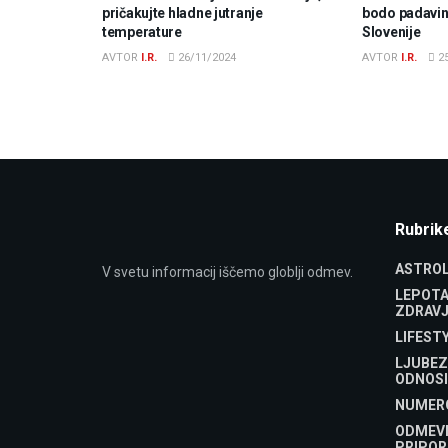
pričakujte hladne jutranje
bodo padavine
temperature
Slovenije
AVTOR
I.R.
26/11/2024
AVTOR
I.R.
25
Rubrik
ASTROL
V svetu informacij iščemo globlji odmev.
LEPOTA
ZDRAVJ
LIFEST
LJUBEZ
ODNOSI
NUMER
ODMEV
PRIPOR