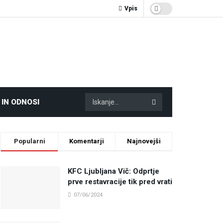
Vpis
 IN ODNOSI
Popularni
Komentarji
Najnovejši
KFC Ljubljana Vič: Odprtje
prve restavracije tik pred vrati
07/06/2024