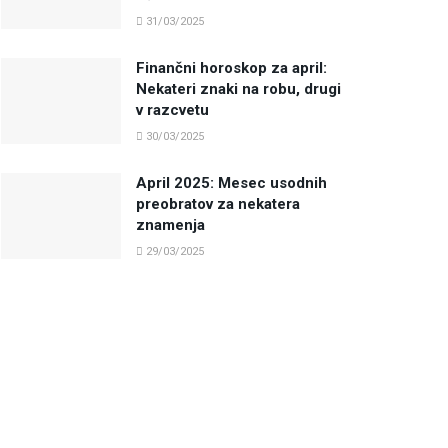
31/03/2025
Finančni horoskop za april:
Nekateri znaki na robu, drugi
v razcvetu
30/03/2025
April 2025: Mesec usodnih
preobratov za nekatera
znamenja
29/03/2025