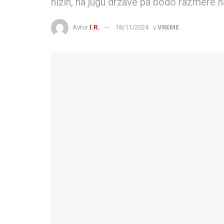
nižin, na jugu države pa bodo razmere n
Avtor
I.R.
18/11/2024
v
VREME