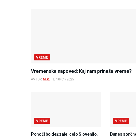
VREME
Vremenska napoved: Kaj nam prinaša vreme?
AVTOR
M.K.
10/01/2025
VREME
VREME
Ponoči bo dež zajel celo Slovenijo,
Danes sončno