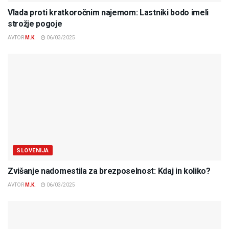
Vlada proti kratkoročnim najemom: Lastniki bodo imeli
strožje pogoje
AVTOR
M.K.
06/03/2025
SLOVENIJA
Zvišanje nadomestila za brezposelnost: Kdaj in koliko?
AVTOR
M.K.
06/03/2025