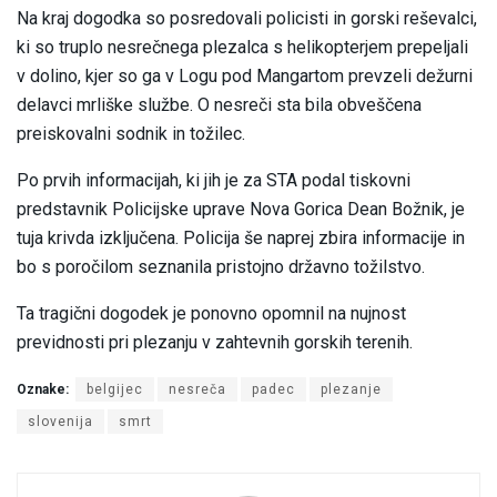
Na kraj dogodka so posredovali policisti in gorski reševalci,
ki so truplo nesrečnega plezalca s helikopterjem prepeljali
v dolino, kjer so ga v Logu pod Mangartom prevzeli dežurni
delavci mrliške službe. O nesreči sta bila obveščena
preiskovalni sodnik in tožilec.
Po prvih informacijah, ki jih je za STA podal tiskovni
predstavnik Policijske uprave Nova Gorica Dean Božnik, je
tuja krivda izključena. Policija še naprej zbira informacije in
bo s poročilom seznanila pristojno državno tožilstvo.
Ta tragični dogodek je ponovno opomnil na nujnost
previdnosti pri plezanju v zahtevnih gorskih terenih.
Oznake:
belgijec
nesreča
padec
plezanje
slovenija
smrt