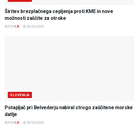
Širitev brezplačnega cepljenja proti KME in nove
možnosti zaščite za otroke
AVTOR
I.R.
05/03/2025
SLOVENIJA
Potapljač pri Belvederju nabiral strogo zaščitene morske
datlje
AVTOR
I.R.
05/03/2025