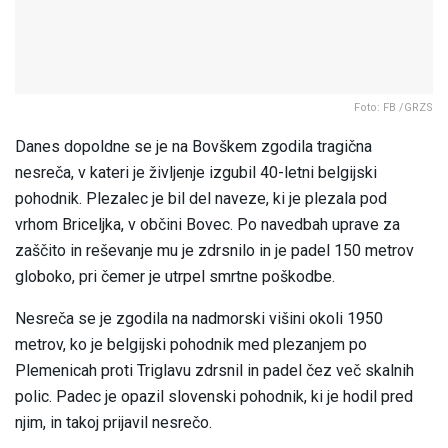
Foto: FB /GRZS
Danes dopoldne se je na Bovškem zgodila tragična
nesreča, v kateri je življenje izgubil 40-letni belgijski
pohodnik. Plezalec je bil del naveze, ki je plezala pod
vrhom Briceljka, v občini Bovec. Po navedbah uprave za
zaščito in reševanje mu je zdrsnilo in je padel 150 metrov
globoko, pri čemer je utrpel smrtne poškodbe.
Nesreča se je zgodila na nadmorski višini okoli 1950
metrov, ko je belgijski pohodnik med plezanjem po
Plemenicah proti Triglavu zdrsnil in padel čez več skalnih
polic. Padec je opazil slovenski pohodnik, ki je hodil pred
njim, in takoj prijavil nesrečo.