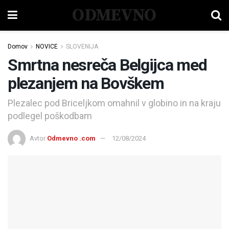
ODMEVNO
Domov
NOVICE
SLOVENIJA
Smrtna nesreča Belgijca med
plezanjem na Bovškem
Plezalec pod Briceljkom omahnil v globino in na kraju
podlegel poškodbam
Avtor
Odmevno .com
12/08/2024