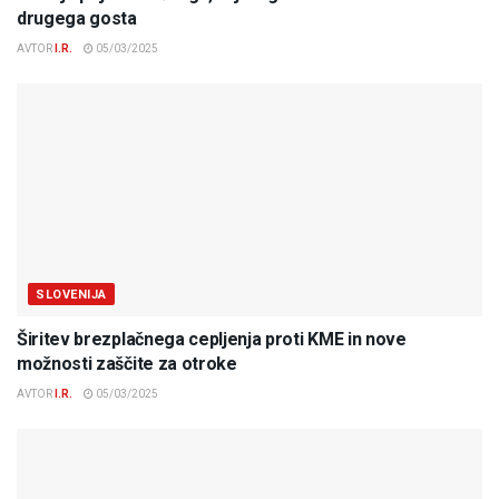
drugega gosta
AVTOR
I.R.
05/03/2025
SLOVENIJA
Širitev brezplačnega cepljenja proti KME in nove
možnosti zaščite za otroke
AVTOR
I.R.
05/03/2025