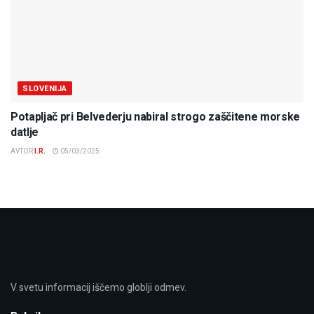
SLOVENIJA
Potapljač pri Belvederju nabiral strogo zaščitene morske
datlje
AVTOR
I.R.
05/03/2025
V svetu informacij iščemo globlji odmev.