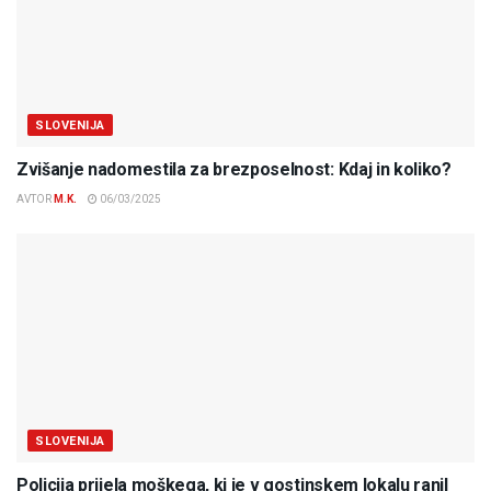
SLOVENIJA
Zvišanje nadomestila za brezposelnost: Kdaj in koliko?
AVTOR
M.K.
06/03/2025
SLOVENIJA
Policija prijela moškega, ki je v gostinskem lokalu ranil