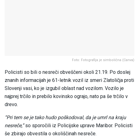
Foto: Fotografija je simbolična (Canva)
Policisti so bili o nesreči obveščeni okoli 21.19. Po doslej
znanih informacijah je 61-letnik vozil iz smeri Zlatoličja proti
Slovenji vasi, ko je izgubil oblast nad vozilom. Vozilo je
najprej trčilo in prebilo kovinsko ograjo, nato pa še trčilo v
drevo.
“Pri tem se je tako hudo poškodoval, da je umrl na kraju
nesreče,”
so sporočili iz Policijske uprave Maribor. Policisti
še zbirajo obvestila o okoliščinah nesreče.