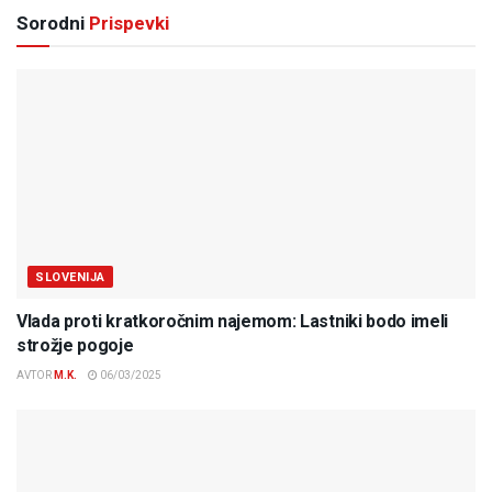
Sorodni
Prispevki
SLOVENIJA
Vlada proti kratkoročnim najemom: Lastniki bodo imeli
strožje pogoje
AVTOR
M.K.
06/03/2025