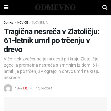
ODMEVNO
Domov
NOVICE
SLOVENIJA
Tragična nesreča v Zlatoličju:
61-letnik umrl po trčenju v
drevo
V četrtek zvečer se je na cesti pri kraju Zlatoličje
zgodila prometna nesreča s smrtnim izidom. 61-
letnik je po trčenju v ograjo in drevo umrl na kraju
nesreče.
Avtor
I.R.
14/06/2024