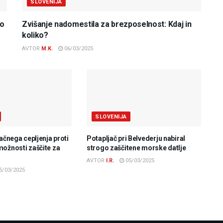
SLOVENIJA
do
Zvišanje nadomestila za brezposelnost: Kdaj in
koliko?
AVTOR
M.K.
06/03/2025
SLOVENIJA
lačnega cepljenja proti
Potapljač pri Belvederju nabiral
možnosti zaščite za
strogo zaščitene morske datlje
AVTOR
I.R.
05/03/2025
5/03/2025