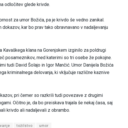
 na odločitev glede krivde.
ornost za umor Božića, pa je krivdo še vedno zanikal.
ih dokazov, kar bo prav tako obravnavano v nadaljevanju
ča Kavaškega klana na Gorenjskem izginilo za poldrugi
l več posameznikov, med katerimi so tri osebe že pokojne.
mi tudi David Šolajo in Igor Mančić. Umor Danijela Božića
ga kriminalnega delovanja, ki vključuje različne kaznive
okazov, pri čemer so razkrili tudi povezave z drugimi
ogami. Očitno je, da bo preiskava trajala še nekaj časa, saj
ali krivdo ali nadaljevali z obrambo.
vanje
tožilstvo
umor