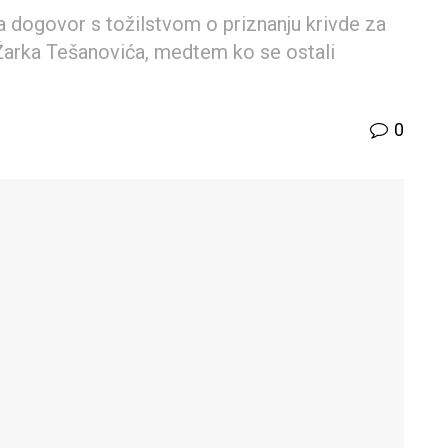
a dogovor s tožilstvom o priznanju krivde za
Žarka Tešanovića, medtem ko se ostali
0