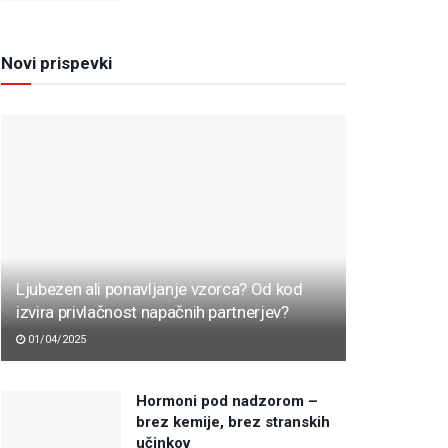
Novi prispevki
Ljubezen ali ponavljanje vzorca? Od kod
izvira privlačnost napačnih partnerjev?
01/04/2025
Hormoni pod nadzorom –
brez kemije, brez stranskih
učinkov