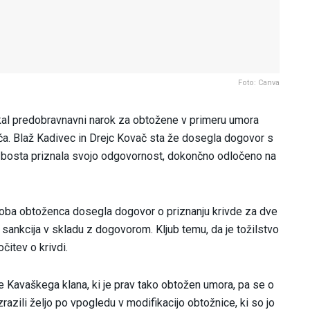
Foto: Canva
al predobravnavni narok za obtožene v primeru umora
a. Blaž Kadivec in Drejc Kovač sta že dosegla dogovor s
li bosta priznala svojo odgovornost, dokončno odločeno na
a oba obtoženca dosegla dogovor o priznanju krivde za dve
a sankcija v skladu z dogovorom. Kljub temu, da je tožilstvo
čitev o krivdi.
Kavaškega klana, ki je prav tako obtožen umora, pa se o
izrazili željo po vpogledu v modifikacijo obtožnice, ki so jo