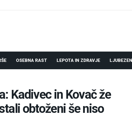
RŠE
OSEBNA RAST
LEPOTA IN ZDRAVJE
LJUBEZEN
a: Kadivec in Kovač že
stali obtoženi še niso