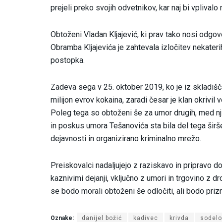
prejeli preko svojih odvetnikov, kar naj bi vplivalo
Obtoženi Vladan Kljajević, ki prav tako nosi odgov
Obramba Kljajevića je zahtevala izločitev nekater
postopka.
Zadeva sega v 25. oktober 2019, ko je iz skladiš
milijon evrov kokaina, zaradi česar je klan okrivi
Poleg tega so obtoženi še za umor drugih, med nji
in poskus umora Tešanovića sta bila del tega širše
dejavnosti in organizirano kriminalno mrežo.
Preiskovalci nadaljujejo z raziskavo in pripravo d
kaznivimi dejanji, vključno z umori in trgovino z dr
se bodo morali obtoženi še odločiti, ali bodo prizn
Oznake:
danijel božić
kadivec
krivda
sodelo