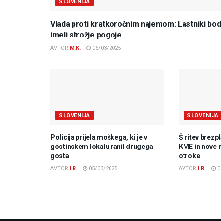
SLOVENIJA
Vlada proti kratkoročnim najemom: Lastniki bo
imeli strožje pogoje
AVTOR
M.K.
06/03/2025
SLOVENIJA
SLOVENIJA
Policija prijela moškega, ki je v
Širitev brezp
gostinskem lokalu ranil drugega
KME in nove 
gosta
otroke
AVTOR
I.R.
05/03/2025
AVTOR
I.R.
0