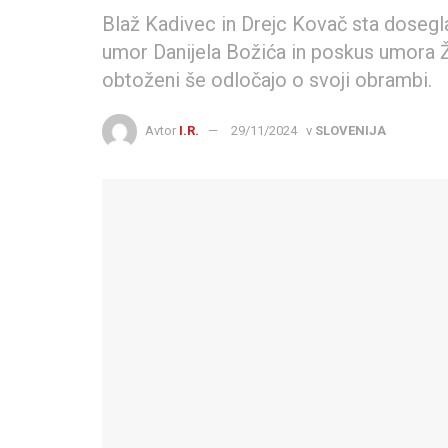
Blaž Kadivec in Drejc Kovač sta dosegl
umor Danijela Božića in poskus umora 
obtoženi še odločajo o svoji obrambi.
Avtor
I.R.
29/11/2024
v
SLOVENIJA