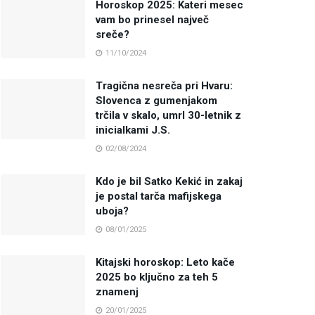
Horoskop 2025: Kateri mesec
vam bo prinesel največ
sreče?
11/10/2024
Tragična nesreča pri Hvaru:
Slovenca z gumenjakom
trčila v skalo, umrl 30-letnik z
inicialkami J.S.
02/08/2024
Kdo je bil Satko Kekić in zakaj
je postal tarča mafijskega
uboja?
08/01/2025
Kitajski horoskop: Leto kače
2025 bo ključno za teh 5
znamenj
20/01/2025