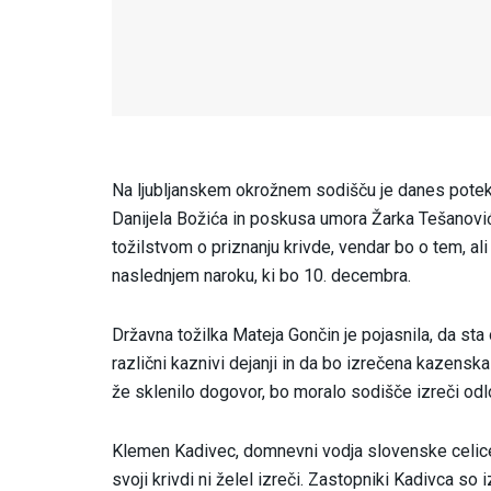
Na ljubljanskem okrožnem sodišču je danes potek
Danijela Božića in poskusa umora Žarka Tešanović
tožilstvom o priznanju krivde, vendar bo o tem, a
naslednjem naroku, ki bo 10. decembra.
Državna tožilka Mateja Gončin je pojasnila, da st
različni kaznivi dejanji in da bo izrečena kazensk
že sklenilo dogovor, bo moralo sodišče izreči odlo
Klemen Kadivec, domnevni vodja slovenske celice 
svoji krivdi ni želel izreči. Zastopniki Kadivca so 