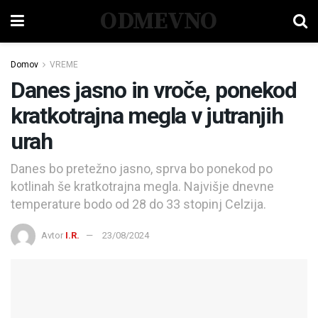
ODMEVNO
Domov
VREME
Danes jasno in vroče, ponekod
kratkotrajna megla v jutranjih
urah
Danes bo pretežno jasno, sprva bo ponekod po
kotlinah še kratkotrajna megla. Najvišje dnevne
temperature bodo od 28 do 33 stopinj Celzija.
Avtor
I.R.
23/08/2024