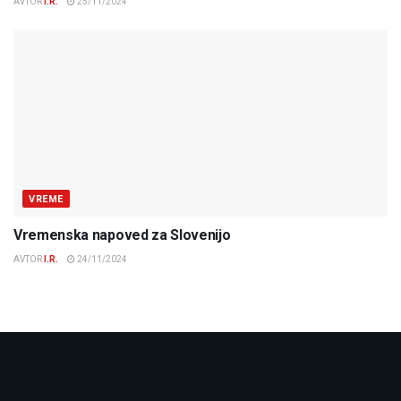
AVTOR
I.R.
25/11/2024
VREME
Vremenska napoved za Slovenijo
AVTOR
I.R.
24/11/2024