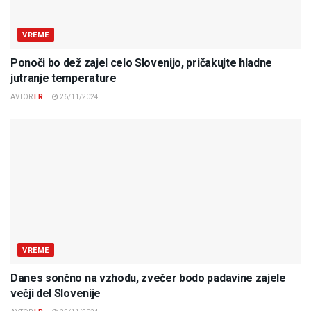
VREME
Ponoči bo dež zajel celo Slovenijo, pričakujte hladne
jutranje temperature
AVTOR
I.R.
26/11/2024
VREME
Danes sončno na vzhodu, zvečer bodo padavine zajele
večji del Slovenije