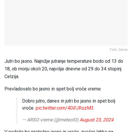
Foto: Canva
Jutri bo jasno. Najnižje jutranje temperature bodo od 13 do
18, ob morju okoli 20, najvišje dnevne od 29 do 34 stopinj
Celzija.
Prevladovalo bo jasno in spet bolj vroče vreme.
Dobro jutro, danes in jutri bo jasno in spet bolj
vroče.
pic.twitter.com/40iFJRszM3
— ARSO vreme (@meteoSI)
August 23, 2024
V nedeljo bo pretežno jasno in vroče, zvečer lahko na