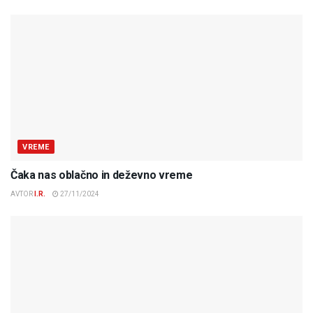
VREME
Čaka nas oblačno in deževno vreme
AVTOR
I.R.
27/11/2024