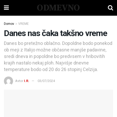
ODMEVNO
Domov
VREME
Danes nas čaka takšno vreme
Danes bo pretežno oblačno. Dopoldne bodo ponekod
ob meji z Italijo možne občasne manjše padavine,
sredi dneva in popoldne bo predvsem v hribovitih
krajih nastalo nekaj ploh. Najvišje dnevne
temperature bodo od 20 do 26 stopinj Celzija.
Avtor
I.R.
03/07/2024