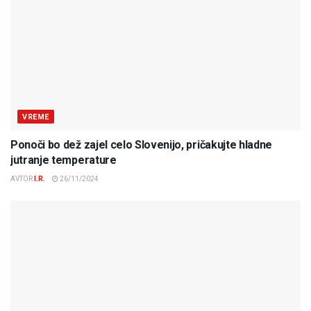
VREME
Ponoči bo dež zajel celo Slovenijo, pričakujte hladne
jutranje temperature
AVTOR
I.R.
26/11/2024