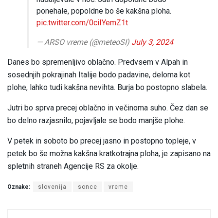
ponehale, popoldne bo še kakšna ploha.
pic.twitter.com/0ciIYemZ1t
— ARSO vreme (@meteoSI)
July 3, 2024
Danes bo spremenljivo oblačno. Predvsem v Alpah in
sosednjih pokrajinah Italije bodo padavine, deloma kot
plohe, lahko tudi kakšna nevihta. Burja bo postopno slabela.
Jutri bo sprva precej oblačno in večinoma suho. Čez dan se
bo delno razjasnilo, pojavljale se bodo manjše plohe.
V petek in soboto bo precej jasno in postopno topleje, v
petek bo še možna kakšna kratkotrajna ploha, je zapisano na
spletnih straneh Agencije RS za okolje.
Oznake:
slovenija
sonce
vreme