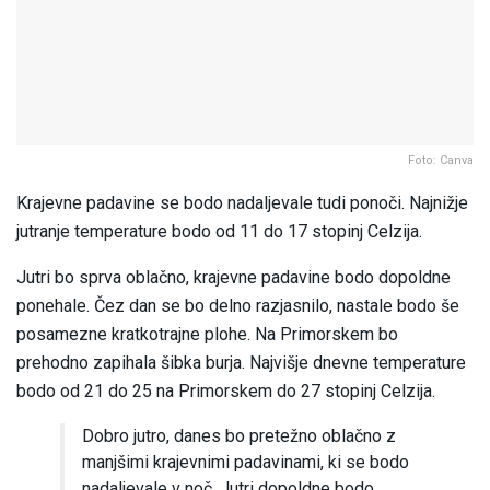
Foto: Canva
Krajevne padavine se bodo nadaljevale tudi ponoči. Najnižje
jutranje temperature bodo od 11 do 17 stopinj Celzija.
Jutri bo sprva oblačno, krajevne padavine bodo dopoldne
ponehale. Čez dan se bo delno razjasnilo, nastale bodo še
posamezne kratkotrajne plohe. Na Primorskem bo
prehodno zapihala šibka burja. Najvišje dnevne temperature
bodo od 21 do 25 na Primorskem do 27 stopinj Celzija.
Dobro jutro, danes bo pretežno oblačno z
manjšimi krajevnimi padavinami, ki se bodo
nadaljevale v noč. Jutri dopoldne bodo