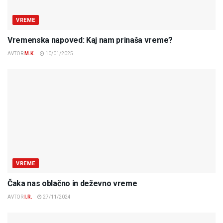
VREME
Vremenska napoved: Kaj nam prinaša vreme?
AVTOR
M.K.
10/01/2025
VREME
Čaka nas oblačno in deževno vreme
AVTOR
I.R.
27/11/2024