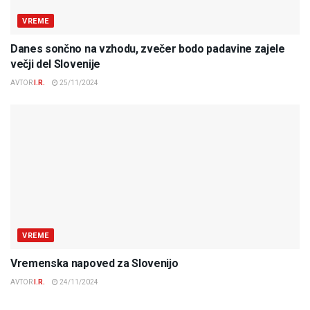
VREME
Danes sončno na vzhodu, zvečer bodo padavine zajele
večji del Slovenije
AVTOR
I.R.
25/11/2024
VREME
Vremenska napoved za Slovenijo
AVTOR
I.R.
24/11/2024