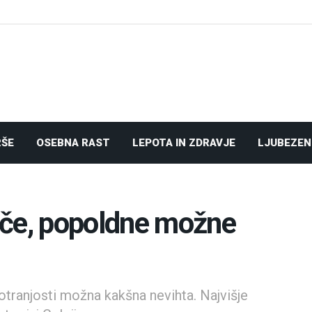
RŠE
OSEBNA RAST
LEPOTA IN ZDRAVJE
LJUBEZEN
oče, popoldne možne
i
otranjosti možna kakšna nevihta. Najvišje