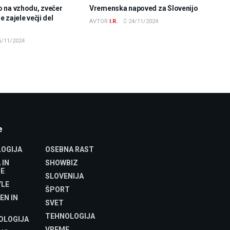
 na vzhodu, zvečer
Vremenska napoved za Slovenijo
 zajele večji del
AVTOR
I.R.
24/11/2024
/11/2024
e
OGIJA
OSEBNA RAST
 IN
SHOWBIZ
E
SLOVENIJA
YLE
ŠPORT
EN IN
SVET
TEHNOLOGIJA
OLOGIJA
VREME