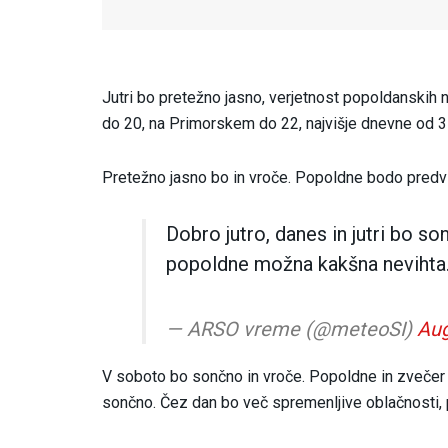
Jutri bo pretežno jasno, verjetnost popoldanskih 
do 20, na Primorskem do 22, najvišje dnevne od 31
Pretežno jasno bo in vroče. Popoldne bodo pre
Dobro jutro, danes in jutri bo so
popoldne možna kakšna nevihta
— ARSO vreme (@meteoSI)
Aug
V soboto bo sončno in vroče. Popoldne in zvečer
sončno. Čez dan bo več spremenljive oblačnosti, p