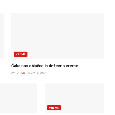
VREME
Čaka nas oblačno in deževno vreme
AVTOR
I.R.
27/11/2024
VREME