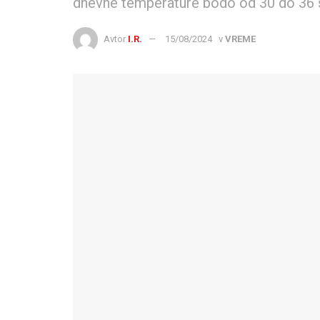
dnevne temperature bodo od 30 do 36 st
Avtor
I.R.
15/08/2024
v
VREME