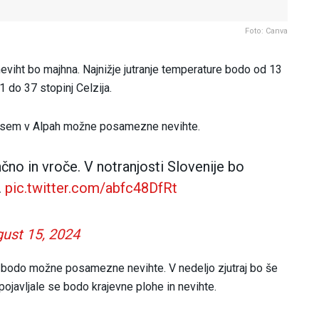
Foto: Canva
neviht bo majhna. Najnižje jutranje temperature bodo od 13
 do 37 stopinj Celzija.
dvsem v Alpah možne posamezne nevihte.
nčno in vroče. V notranjosti Slovenije bo
.
pic.twitter.com/abfc48DfRt
ust 15, 2024
 bodo možne posamezne nevihte. V nedeljo zjutraj bo še
ojavljale se bodo krajevne plohe in nevihte.