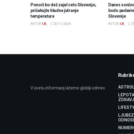
Ponoči bo dež zajel celo Slovenijo,
Danes sončno
pričakujte hladne jutranje
bodo padavine
temperature
Slovenije
AVTOR
I.R.
26/11/2024
AVTOR
I.R.
25
Rubrik
ASTROL
V svetu informacij iščemo globlji odmev.
LEPOTA
ZDRAVJ
LIFEST
LJUBEZ
ODNOSI
NUMER