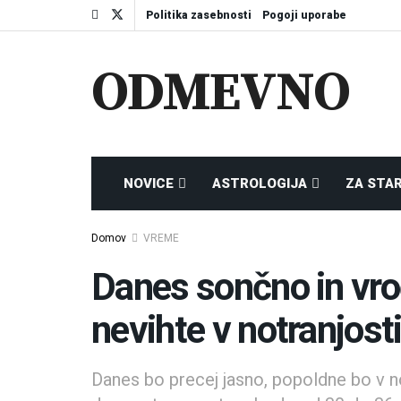
Politika zasebnosti
Pogoji uporabe
ODMEVNO
NOVICE
ASTROLOGIJA
ZA STA
Domov
VREME
Danes sončno in vr
nevihte v notranjost
Danes bo precej jasno, popoldne bo v n