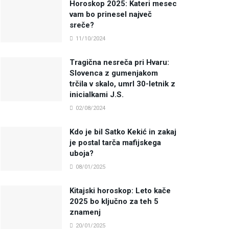
Horoskop 2025: Kateri mesec
vam bo prinesel največ
sreče?
11/10/2024
Tragična nesreča pri Hvaru:
Slovenca z gumenjakom
trčila v skalo, umrl 30-letnik z
inicialkami J.S.
02/08/2024
Kdo je bil Satko Kekić in zakaj
je postal tarča mafijskega
uboja?
08/01/2025
Kitajski horoskop: Leto kače
2025 bo ključno za teh 5
znamenj
20/01/2025