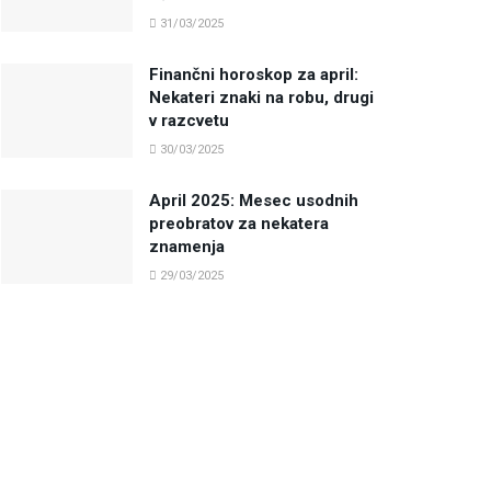
31/03/2025
Finančni horoskop za april:
Nekateri znaki na robu, drugi
v razcvetu
30/03/2025
April 2025: Mesec usodnih
preobratov za nekatera
znamenja
29/03/2025