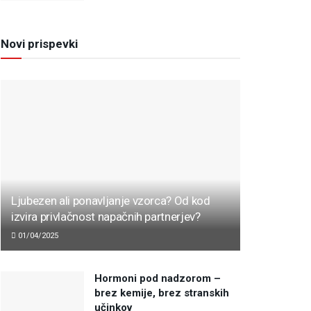
Novi prispevki
Ljubezen ali ponavljanje vzorca? Od kod
izvira privlačnost napačnih partnerjev?
01/04/2025
Hormoni pod nadzorom –
brez kemije, brez stranskih
učinkov