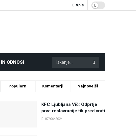
Vpis
 IN ODNOSI
Popularni
Komentarji
Najnovejši
KFC Ljubljana Vič: Odprtje
prve restavracije tik pred vrati
07/06/2024