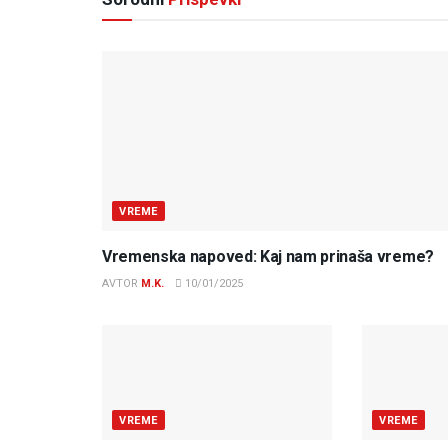
VREME
Vremenska napoved: Kaj nam prinaša vreme?
AVTOR
M.K.
10/01/2025
VREME
VREME