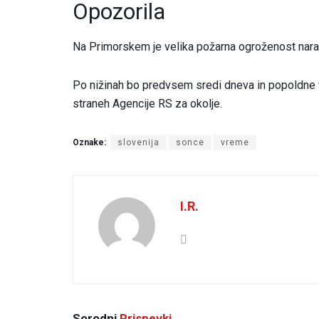
Opozorila
Na Primorskem je velika požarna ogroženost nara
Po nižinah bo predvsem sredi dneva in popoldne v
straneh Agencije RS za okolje.
Oznake:
slovenija
sonce
vreme
I.R.
Sorodni
Prispevki