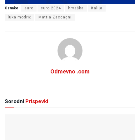
Oznake:
euro
euro 2024
hrvaška
italija
luka modrić
Mattia Zaccagni
Odmevno .com
Sorodni
Prispevki