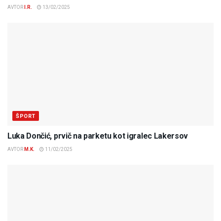
AVTOR
I.R.
13/02/2025
ŠPORT
Luka Dončić, prvič na parketu kot igralec Lakersov
AVTOR
M.K.
11/02/2025