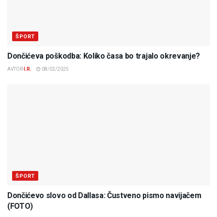
ŠPORT
Dončićeva poškodba: Koliko časa bo trajalo okrevanje?
AVTOR
I.R.
08/02/2025
ŠPORT
Dončićevo slovo od Dallasa: Čustveno pismo navijačem
(FOTO)