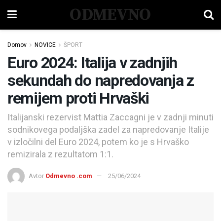
ODMEVNO
Domov
NOVICE
ŠPORT
Euro 2024: Italija v zadnjih
sekundah do napredovanja z
remijem proti Hrvaški
Italijanski rezervist Mattia Zaccagni je v zadnji minuti
sodnikovega podaljška zadel za napredovanje Italije
v izločilni del Euro 2024, potem ko je s Hrvaško
remizirala z rezultatom 1:1.
Avtor
Odmevno .com
25/06/2024