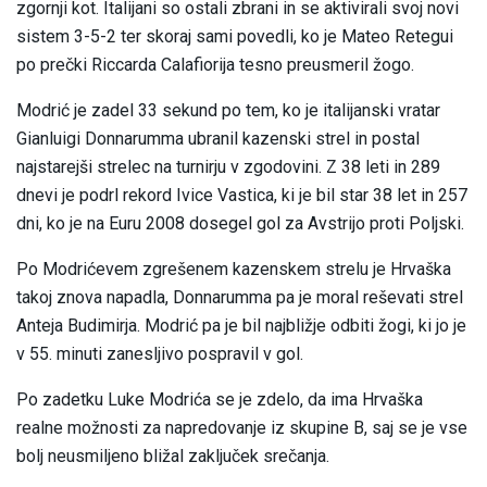
zgornji kot. Italijani so ostali zbrani in se aktivirali svoj novi
sistem 3-5-2 ter skoraj sami povedli, ko je Mateo Retegui
po prečki Riccarda Calafiorija tesno preusmeril žogo.
Modrić je zadel 33 sekund po tem, ko je italijanski vratar
Gianluigi Donnarumma ubranil kazenski strel in postal
najstarejši strelec na turnirju v zgodovini. Z 38 leti in 289
dnevi je podrl rekord Ivice Vastica, ki je bil star 38 let in 257
dni, ko je na Euru 2008 dosegel gol za Avstrijo proti Poljski.
Po Modrićevem zgrešenem kazenskem strelu je Hrvaška
takoj znova napadla, Donnarumma pa je moral reševati strel
Anteja Budimirja. Modrić pa je bil najbližje odbiti žogi, ki jo je
v 55. minuti zanesljivo pospravil v gol.
Po zadetku Luke Modrića se je zdelo, da ima Hrvaška
realne možnosti za napredovanje iz skupine B, saj se je vse
bolj neusmiljeno bližal zaključek srečanja.