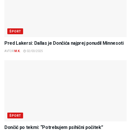
ŠPORT
Pred Lakersi: Dallas je Dončića najprej ponudil Minnesoti
AVTOR
M.K.
02/03/2025
ŠPORT
Dončić po tekmi: “Potrebujem psihični počitek”