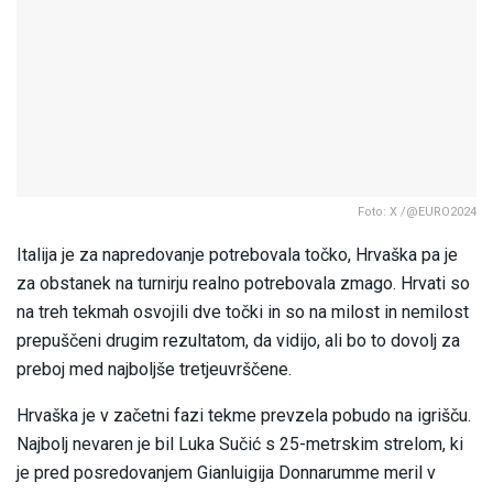
Foto: X /@EURO2024
Italija je za napredovanje potrebovala točko, Hrvaška pa je
za obstanek na turnirju realno potrebovala zmago. Hrvati so
na treh tekmah osvojili dve točki in so na milost in nemilost
prepuščeni drugim rezultatom, da vidijo, ali bo to dovolj za
preboj med najboljše tretjeuvrščene.
Hrvaška je v začetni fazi tekme prevzela pobudo na igrišču.
Najbolj nevaren je bil Luka Sučić s 25-metrskim strelom, ki
je pred posredovanjem Gianluigija Donnarumme meril v