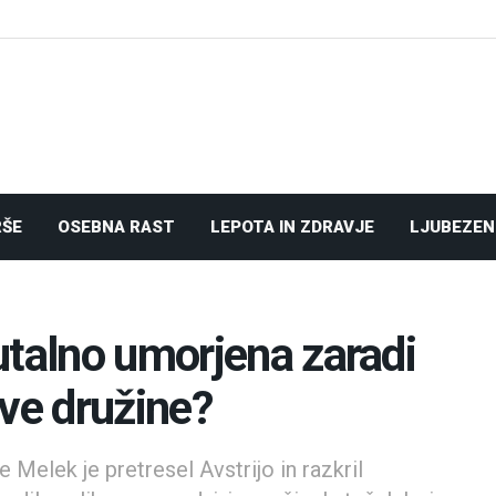
RŠE
OSEBNA RAST
LEPOTA IN ZDRAVJE
LJUBEZEN
utalno umorjena zaradi
ove družine?
Melek je pretresel Avstrijo in razkril