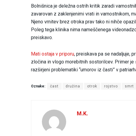
Bolnišnica je deležna ostrih kritik zaradi varnost
zavarovan z zaklenjenimi vrati in varnostnikom, mati
Njeno vrnitev brez otroka prav tako ni nihče opazil
Poleg tega klinika nima nameščenega videonadzor
preiskavo.
Mati ostaja v priporu
, preiskava pa se nadaljuje, pr
zločina in vlogo morebitnih sostorilcev. Primer je 
razširjeni problematiki “umorov iz časti” v patriar
Oznake:
čast
družina
otrok
rojstvo
smrt
M.K.