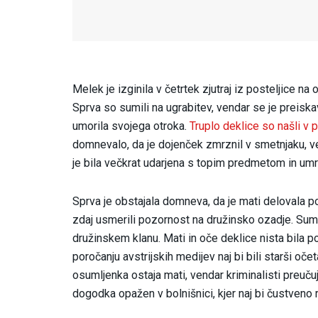
Melek je izginila v četrtek zjutraj iz posteljice 
Sprva so sumili na ugrabitev, vendar se je preiskava
umorila svojega otroka.
Truplo deklice so našli v 
domnevalo, da je dojenček zmrznil v smetnjaku, ven
je bila večkrat udarjena s topim predmetom in u
Sprva je obstajala domneva, da je mati delovala 
zdaj usmerili pozornost na družinsko ozadje. Sumi
družinskem klanu. Mati in oče deklice nista bila po
poročanju avstrijskih medijev naj bi bili starši oč
osumljenka ostaja mati, vendar kriminalisti preučuj
dogodka opažen v bolnišnici, kjer naj bi čustveno 