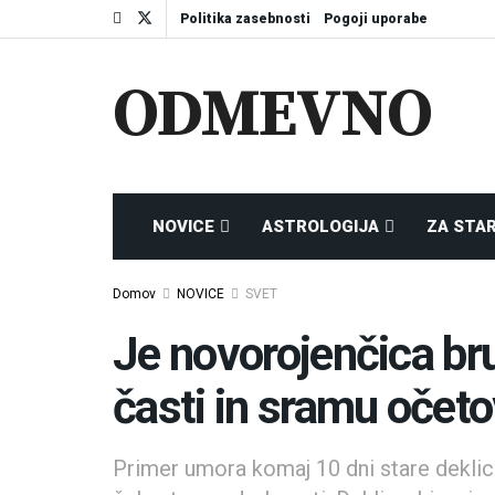
Politika zasebnosti
Pogoji uporabe
ODMEVNO
NOVICE
ASTROLOGIJA
ZA STA
Domov
NOVICE
SVET
Je novorojenčica br
časti in sramu očet
Primer umora komaj 10 dni stare deklice 