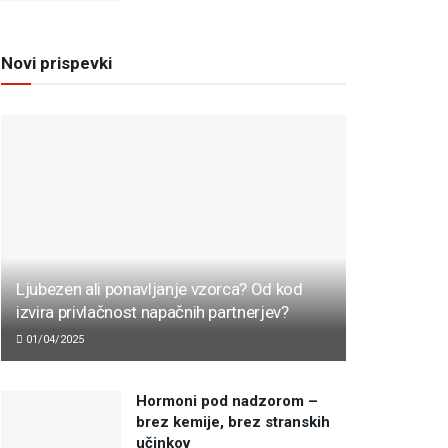
Novi prispevki
Ljubezen ali ponavljanje vzorca? Od kod
izvira privlačnost napačnih partnerjev?
01/04/2025
Hormoni pod nadzorom –
brez kemije, brez stranskih
učinkov