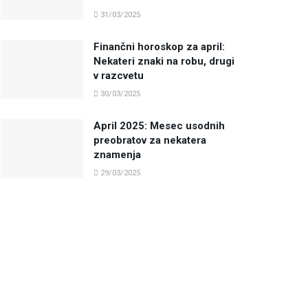
31/03/2025
Finančni horoskop za april:
Nekateri znaki na robu, drugi
v razcvetu
30/03/2025
April 2025: Mesec usodnih
preobratov za nekatera
znamenja
29/03/2025