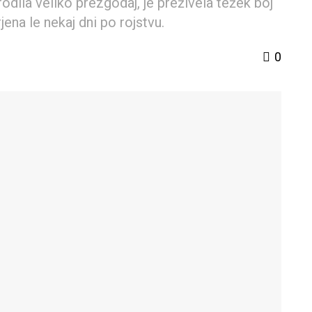
rodila veliko prezgodaj, je preživela težek boj
jena le nekaj dni po rojstvu.
0