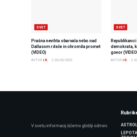
SVET
SVET
Prašna nevihta obarvala nebo nad
Republikanci 
Dallasom rdeče in ohromila promet
demokrata, ki
(VIDEO)
govor (VIDEO
AVTOR
I.R.
05/03/2025
AVTOR
I.R.
05
Rubrik
ASTROL
V svetu informacij iščemo globlji odmev.
LEPOTA