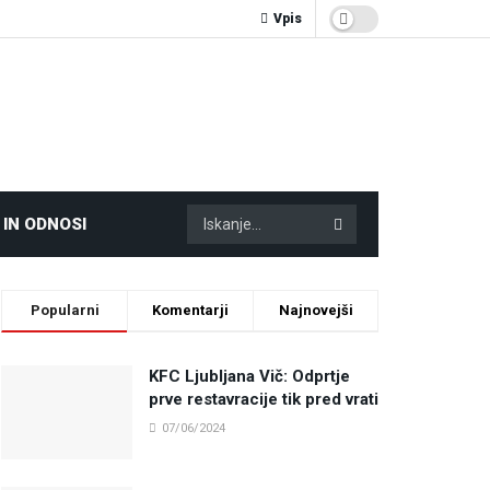
Vpis
 IN ODNOSI
Popularni
Komentarji
Najnovejši
KFC Ljubljana Vič: Odprtje
prve restavracije tik pred vrati
07/06/2024