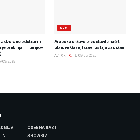
SVET
iz dvorane odstranili
Arabske države predstavile načrt
 je prekinjal Trumpov
obnove Gaze, Izrael ostaja zadržan
)
AVTOR
I.R.
05/03/2025
/03/2025
e
OGIJA
OSEBNA RAST
 IN
SHOWBIZ