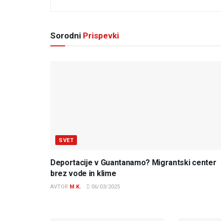
Sorodni
Prispevki
SVET
Deportacije v Guantanamo? Migrantski center
brez vode in klime
AVTOR
M.K.
06/03/2025