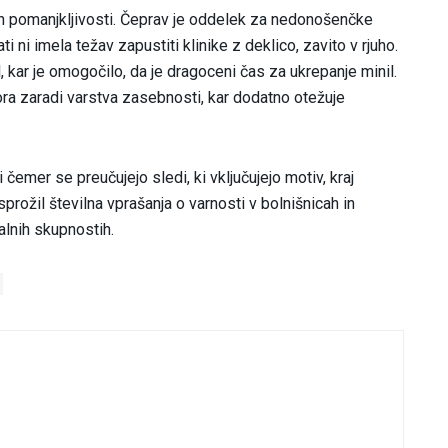
nih pomanjkljivosti. Čeprav je oddelek za nedonošenčke
 ni imela težav zapustiti klinike z deklico, zavito v rjuho.
, kar je omogočilo, da je dragoceni čas za ukrepanje minil.
a zaradi varstva zasebnosti, kar dodatno otežuje
i čemer se preučujejo sledi, ki vključujejo motiv, kraj
sprožil številna vprašanja o varnosti v bolnišnicah in
halnih skupnostih.