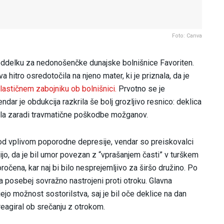
Foto: Canva
na oddelku za nedonošenčke dunajske bolnišnice Favoriten.
 hitro osredotočila na njeno mater, ki je priznala, da je
plastičnem zabojniku ob bolnišnici.
Prvotno se je
dar je obdukcija razkrila še bolj grozljivo resnico: deklica
mrla zaradi travmatične poškodbe možganov.
pod vplivom poporodne depresije, vendar so preiskovalci
jo, da je bil umor povezan z “vprašanjem časti” v turškem
ročena, kar naj bi bilo nesprejemljivo za širšo družino. Po
eta posebej sovražno nastrojeni proti otroku. Glavna
ejo možnost sostorilstva, saj je bil oče deklice na dan
reagiral ob srečanju z otrokom.