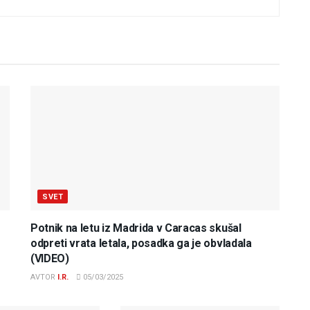
SVET
Potnik na letu iz Madrida v Caracas skušal
odpreti vrata letala, posadka ga je obvladala
(VIDEO)
AVTOR
I.R.
05/03/2025