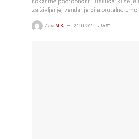
šokantne podrobnosti. Deklica, ki se je 
za življenje, vendar je bila brutalno umor
Avtor
M.K.
25/11/2024
v
SVET