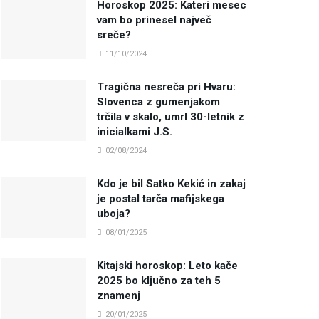
Horoskop 2025: Kateri mesec
vam bo prinesel največ
sreče?
11/10/2024
Tragična nesreča pri Hvaru:
Slovenca z gumenjakom
trčila v skalo, umrl 30-letnik z
inicialkami J.S.
02/08/2024
Kdo je bil Satko Kekić in zakaj
je postal tarča mafijskega
uboja?
08/01/2025
Kitajski horoskop: Leto kače
2025 bo ključno za teh 5
znamenj
20/01/2025