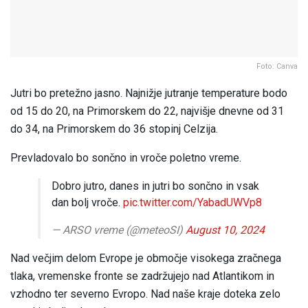
Foto: Canva
Jutri bo pretežno jasno. Najnižje jutranje temperature bodo
od 15 do 20, na Primorskem do 22, najvišje dnevne od 31
do 34, na Primorskem do 36 stopinj Celzija.
Prevladovalo bo sončno in vroče poletno vreme.
Dobro jutro, danes in jutri bo sončno in vsak
dan bolj vroče.
pic.twitter.com/YabadUWVp8
— ARSO vreme (@meteoSI)
August 10, 2024
Nad večjim delom Evrope je območje visokega zračnega
tlaka, vremenske fronte se zadržujejo nad Atlantikom in
vzhodno ter severno Evropo. Nad naše kraje doteka zelo