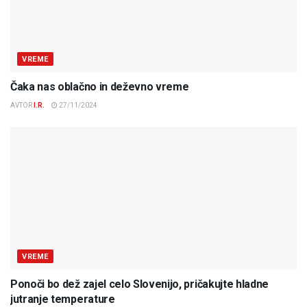
VREME
Čaka nas oblačno in deževno vreme
AVTOR
I.R.
27/11/2024
VREME
Ponoči bo dež zajel celo Slovenijo, pričakujte hladne
jutranje temperature