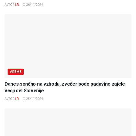
AVTOR
I.R.
26/11/2024
VREME
Danes sončno na vzhodu, zvečer bodo padavine zajele
večji del Slovenije
AVTOR
I.R.
25/11/2024