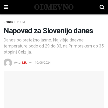
ODMEVNO
Domov
VREME
Napoved za Slovenijo danes
Danes bo pretežno jasno. Najvišje dnevne
temperature bodo od 29 do 33, na Primorskem do 35
stopinj Celzija.
Avtor
I.R.
10/08/2024