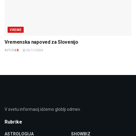
VREME
Vremenska napoved za Slovenijo
AVTOR
I.R.
24/11/2024
V svetu informacij iščemo globlji odmev.
Rubrike
ASTROLOGIJA
SHOWBIZ