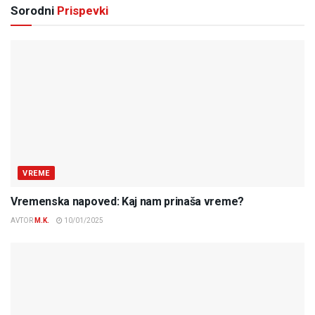
Sorodni
Prispevki
VREME
Vremenska napoved: Kaj nam prinaša vreme?
AVTOR
M.K.
10/01/2025