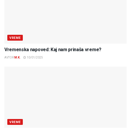
VREME
Vremenska napoved: Kaj nam prinaša vreme?
AVTOR
M.K.
10/01/2025
VREME