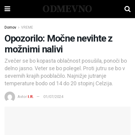
ODMEVNO
Domov
VREME
Opozorilo: Močne nevihte z
možnimi nalivi
Zvečer se bo kopasta oblačnost posušila, ponoči bo
delno jasno. Veter se bo polegel. Proti jutru se bo v
severnih krajih pooblačilo. Najnižje jutranje
temperature bodo od 14 do 20 stopinj Celzija.
Avtor
I.R.
01/07/2024