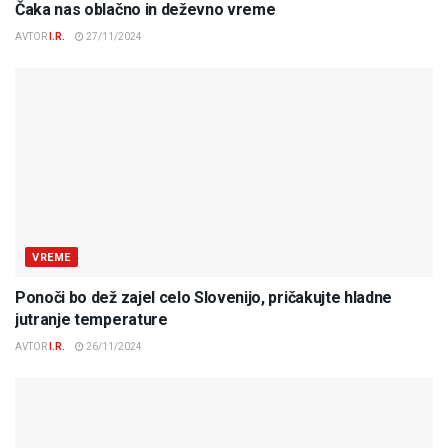
Čaka nas oblačno in deževno vreme
AVTOR
I.R.
27/11/2024
VREME
Ponoči bo dež zajel celo Slovenijo, pričakujte hladne
jutranje temperature
AVTOR
I.R.
26/11/2024