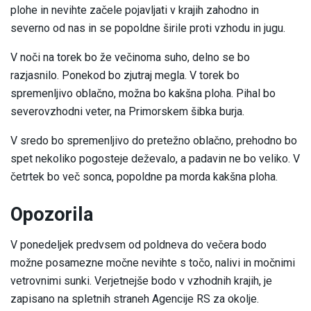
plohe in nevihte začele pojavljati v krajih zahodno in
severno od nas in se popoldne širile proti vzhodu in jugu.
V noči na torek bo že večinoma suho, delno se bo
razjasnilo. Ponekod bo zjutraj megla. V torek bo
spremenljivo oblačno, možna bo kakšna ploha. Pihal bo
severovzhodni veter, na Primorskem šibka burja.
V sredo bo spremenljivo do pretežno oblačno, prehodno bo
spet nekoliko pogosteje deževalo, a padavin ne bo veliko. V
četrtek bo več sonca, popoldne pa morda kakšna ploha.
Opozorila
V ponedeljek predvsem od poldneva do večera bodo
možne posamezne močne nevihte s točo, nalivi in močnimi
vetrovnimi sunki. Verjetnejše bodo v vzhodnih krajih, je
zapisano na spletnih straneh Agencije RS za okolje.