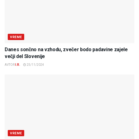
VREME
Danes sončno na vzhodu, zvečer bodo padavine zajele
večji del Slovenije
AVTOR
I.R.
25/11/2024
VREME