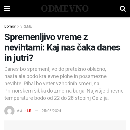
ODMEVNO
Domov
VREME
Spremenljivo vreme z
nevihtami: Kaj nas čaka danes
in jutri?
Danes bo spremenljivo do pretežno oblačno,
nastajale bodo krajevne plohe in posamezne
nevihte. Pihal bo veter vzhodnih smeri, na
Primorskem šibka do zmerna burja. Najvišje dnevne
temperature bodo od 22 do 28 stopinj Celzija.
Avtor
I.R.
25/06/2024