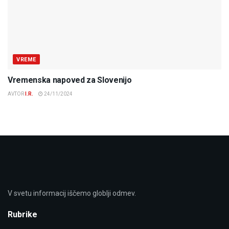
VREME
Vremenska napoved za Slovenijo
AVTOR
I.R.
24/11/2024
V svetu informacij iščemo globlji odmev.
Rubrike