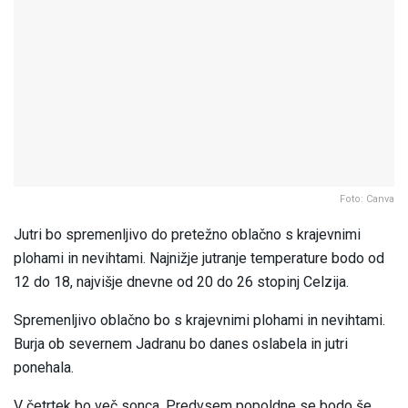
Foto: Canva
Jutri bo spremenljivo do pretežno oblačno s krajevnimi
plohami in nevihtami. Najnižje jutranje temperature bodo od
12 do 18, najvišje dnevne od 20 do 26 stopinj Celzija.
Spremenljivo oblačno bo s krajevnimi plohami in nevihtami.
Burja ob severnem Jadranu bo danes oslabela in jutri
ponehala.
V četrtek bo več sonca. Predvsem popoldne se bodo še