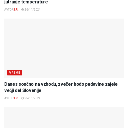
jutranje temperature
AVTOR
I.R.
26/11/2024
VREME
Danes sončno na vzhodu, zvečer bodo padavine zajele
večji del Slovenije
AVTOR
I.R.
25/11/2024