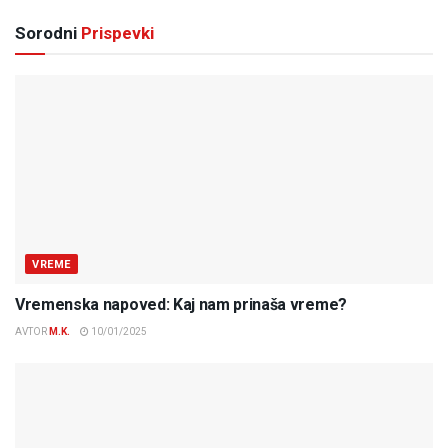
Sorodni
Prispevki
VREME
Vremenska napoved: Kaj nam prinaša vreme?
AVTOR
M.K.
10/01/2025