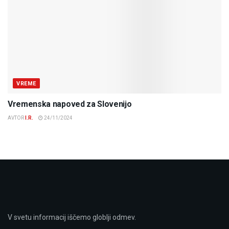
VREME
Vremenska napoved za Slovenijo
AVTOR
I.R.
24/11/2024
V svetu informacij iščemo globlji odmev.