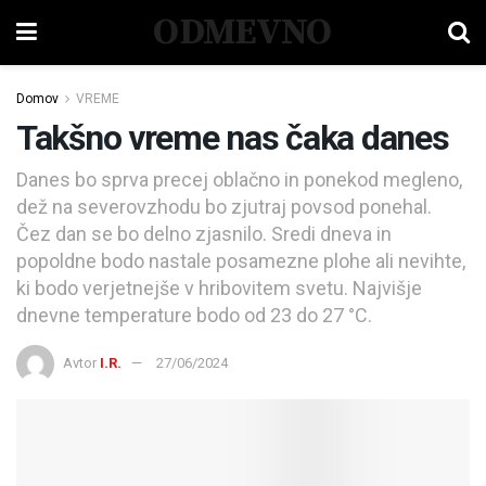
ODMEVNO
Domov
VREME
Takšno vreme nas čaka danes
Danes bo sprva precej oblačno in ponekod megleno,
dež na severovzhodu bo zjutraj povsod ponehal.
Čez dan se bo delno zjasnilo. Sredi dneva in
popoldne bodo nastale posamezne plohe ali nevihte,
ki bodo verjetnejše v hribovitem svetu. Najvišje
dnevne temperature bodo od 23 do 27 °C.
Avtor
I.R.
27/06/2024