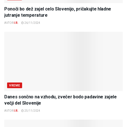
Ponoči bo dež zajel celo Slovenijo, pričakujte hladne
jutranje temperature
AVTOR
I.R.
26/11/2024
VREME
Danes sončno na vzhodu, zvečer bodo padavine zajele
večji del Slovenije
AVTOR
I.R.
25/11/2024