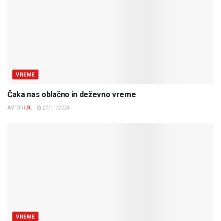
VREME
Čaka nas oblačno in deževno vreme
AVTOR
I.R.
27/11/2024
VREME