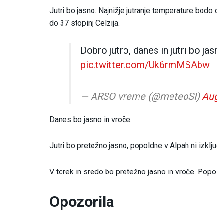
Jutri bo jasno. Najnižje jutranje temperature bod
do 37 stopinj Celzija.
Dobro jutro, danes in jutri bo jas
pic.twitter.com/Uk6rmMSAbw
— ARSO vreme (@meteoSI)
Aug
Danes bo jasno in vroče.
Jutri bo pretežno jasno, popoldne v Alpah ni izklj
V torek in sredo bo pretežno jasno in vroče. Popol
Opozorila