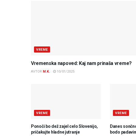
VREME
Vremenska napoved: Kaj nam prinaša vreme?
AVTOR
M.K.
10/01/2025
VREME
VREME
Ponoči bo dež zajel celo Slovenijo,
Danes sončno
pričakujte hladne jutranje
bodo padavine