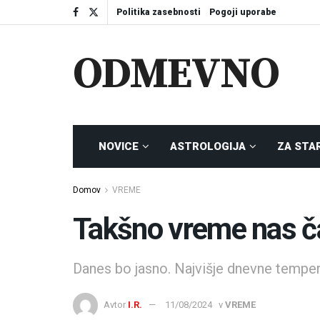
Politika zasebnosti
Pogoji uporabe
ODMEVNO
NOVICE
ASTROLOGIJA
ZA STA
Domov
VREME
Takšno vreme nas ča
Danes bo jasno. Najvišje dnevne temper
Avtor
I.R.
11/08/2024
v
VREME