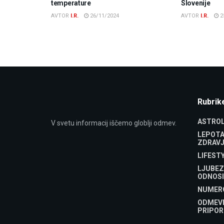
temperature
Slovenije
AVTOR
I.R.
26/11/2024
AVTOR
I.R.
2
Rubrik
ASTROL
V svetu informacij iščemo globlji odmev.
LEPOTA
ZDRAVJ
LIFEST
LJUBEZ
ODNOSI
NUMER
ODMEV
PRIPOR