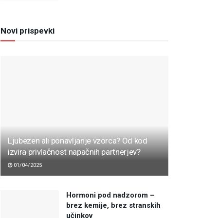
Novi prispevki
Ljubezen ali ponavljanje vzorca? Od kod
izvira privlačnost napačnih partnerjev?
01/04/2025
Hormoni pod nadzorom –
brez kemije, brez stranskih
učinkov