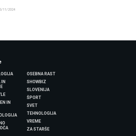
5/11/2024
e
OGIJA
OSEBNA RAST
 IN
SHOWBIZ
E
SLOVENIJA
YLE
ŠPORT
EN IN
SVET
TEHNOLOGIJA
OLOGIJA
VREME
NO
OČA
ZA STARŠE