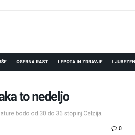
RŠE
OSEBNA RAST
LEPOTA IN ZDRAVJE
LJUBEZEN
ka to nedeljo
ature bodo od 30 do 36 stopinj Celzija.
0