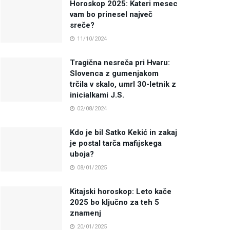
Horoskop 2025: Kateri mesec
vam bo prinesel največ
sreče?
11/10/2024
Tragična nesreča pri Hvaru:
Slovenca z gumenjakom
trčila v skalo, umrl 30-letnik z
inicialkami J.S.
02/08/2024
Kdo je bil Satko Kekić in zakaj
je postal tarča mafijskega
uboja?
08/01/2025
Kitajski horoskop: Leto kače
2025 bo ključno za teh 5
znamenj
20/01/2025