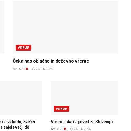
VREME
Čaka nas oblačno in deževno vreme
AVTOR
I.R.
27/11/2024
VREME
 na vzhodu, zvečer
Vremenska napoved za Slovenijo
 zajele večji del
AVTOR
I.R.
24/11/2024