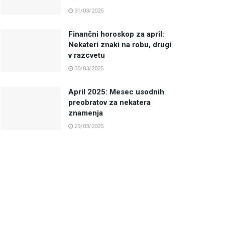
31/03/2025
Finančni horoskop za april:
Nekateri znaki na robu, drugi
v razcvetu
30/03/2025
April 2025: Mesec usodnih
preobratov za nekatera
znamenja
29/03/2025