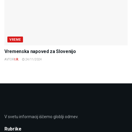
VREME
Vremenska napoved za Slovenijo
AVTOR
I.R.
24/11/2024
V svetu informacij iščemo globlji odmev.
Rubrike