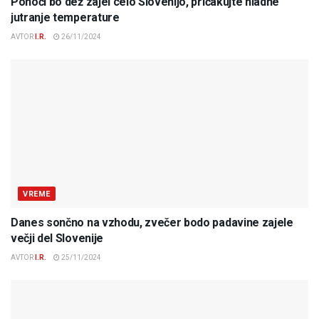
Ponoči bo dež zajel celo Slovenijo, pričakujte hladne
jutranje temperature
AVTOR
I.R.
26/11/2024
VREME
Danes sončno na vzhodu, zvečer bodo padavine zajele
večji del Slovenije
AVTOR
I.R.
25/11/2024