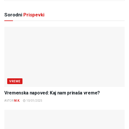
Sorodni
Prispevki
VREME
Vremenska napoved: Kaj nam prinaša vreme?
AVTOR
M.K.
10/01/2025