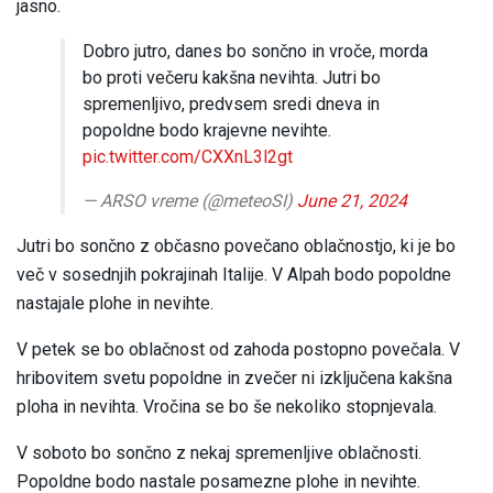
jasno.
Dobro jutro, danes bo sončno in vroče, morda
bo proti večeru kakšna nevihta. Jutri bo
spremenljivo, predvsem sredi dneva in
popoldne bodo krajevne nevihte.
pic.twitter.com/CXXnL3l2gt
— ARSO vreme (@meteoSI)
June 21, 2024
Jutri bo sončno z občasno povečano oblačnostjo, ki je bo
več v sosednjih pokrajinah Italije. V Alpah bodo popoldne
nastajale plohe in nevihte.
V petek se bo oblačnost od zahoda postopno povečala. V
hribovitem svetu popoldne in zvečer ni izključena kakšna
ploha in nevihta. Vročina se bo še nekoliko stopnjevala.
V soboto bo sončno z nekaj spremenljive oblačnosti.
Popoldne bodo nastale posamezne plohe in nevihte.