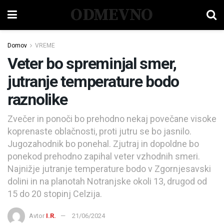
ODMEVNO
Domov
VREME
Veter bo spreminjal smer,
jutranje temperature bodo
raznolike
Zvečer in ponoči bo prehodno nekaj povečane visoke
koprenaste oblačnosti, proti jutru se bo jasnilo.
Jugozahodnik bo ponehal. Zjutraj in dopoldne bo
ponekod prehodno zapihal veter vzhodnih smeri.
Najnižje jutranje temperature bodo v Zgornjesavski
dolini in na planotah Notranjske okoli 13, drugod od
15 do 20 stopinj Celzija.
Avtor
I.R.
21/06/2024