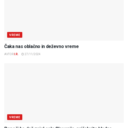
VREME
Čaka nas oblačno in deževno vreme
AVTOR
I.R.
27/11/2024
VREME