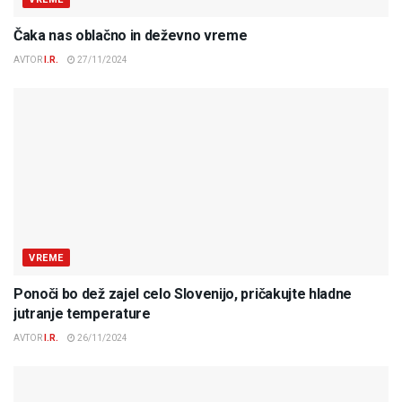
Čaka nas oblačno in deževno vreme
AVTOR
I.R.
27/11/2024
VREME
Ponoči bo dež zajel celo Slovenijo, pričakujte hladne
jutranje temperature
AVTOR
I.R.
26/11/2024