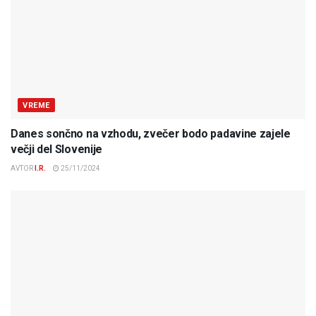
VREME
Danes sončno na vzhodu, zvečer bodo padavine zajele
večji del Slovenije
AVTOR
I.R.
25/11/2024