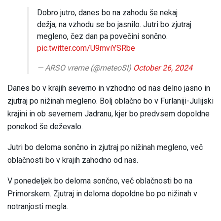
Dobro jutro, danes bo na zahodu še nekaj
dežja, na vzhodu se bo jasnilo. Jutri bo zjutraj
megleno, čez dan pa povečini sončno.
pic.twitter.com/U9mviYSRbe
— ARSO vreme (@meteoSI)
October 26, 2024
Danes bo v krajih severno in vzhodno od nas delno jasno in
zjutraj po nižinah megleno. Bolj oblačno bo v Furlaniji-Julijski
krajini in ob severnem Jadranu, kjer bo predvsem dopoldne
ponekod še deževalo.
Jutri bo deloma sončno in zjutraj po nižinah megleno, več
oblačnosti bo v krajih zahodno od nas.
V ponedeljek bo deloma sončno, več oblačnosti bo na
Primorskem. Zjutraj in deloma dopoldne bo po nižinah v
notranjosti megla.