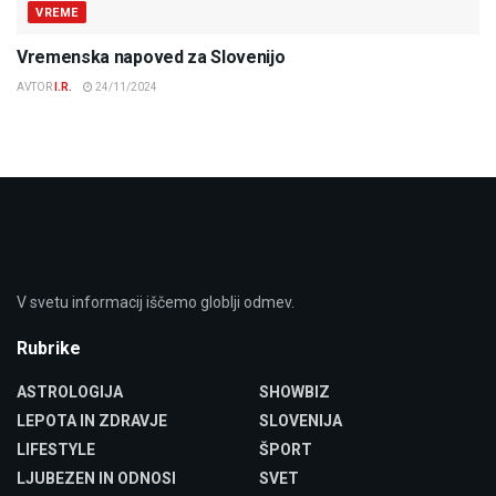
VREME
Vremenska napoved za Slovenijo
AVTOR
I.R.
24/11/2024
V svetu informacij iščemo globlji odmev.
Rubrike
ASTROLOGIJA
SHOWBIZ
LEPOTA IN ZDRAVJE
SLOVENIJA
LIFESTYLE
ŠPORT
LJUBEZEN IN ODNOSI
SVET