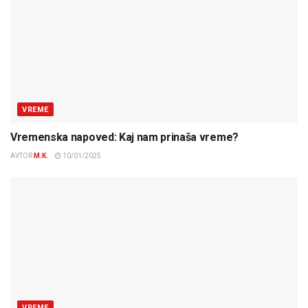
VREME
Vremenska napoved: Kaj nam prinaša vreme?
AVTOR
M.K.
10/01/2025
VREME