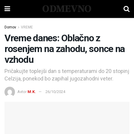
ODMEVNO
Domov
VREME
Vreme danes: Oblačno z
rosenjem na zahodu, sonce na
vzhodu
Pričakujte toplejši dan s temperaturami do 20 stopinj
Celzija, ponekod bo zapihal jugozahodni veter.
Avtor
M.K.
26/10/2024