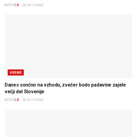
AVTOR
I.R.
26/11/2024
VREME
Danes sončno na vzhodu, zvečer bodo padavine zajele
večji del Slovenije
AVTOR
I.R.
25/11/2024