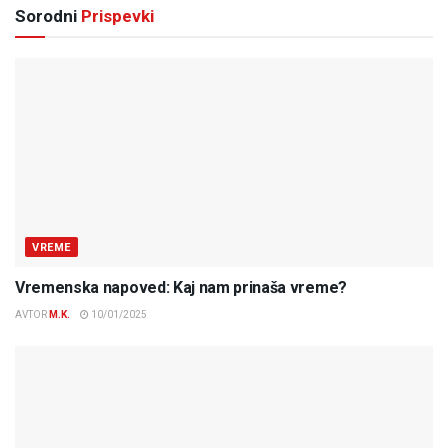
Sorodni
Prispevki
VREME
Vremenska napoved: Kaj nam prinaša vreme?
AVTOR
M.K.
10/01/2025