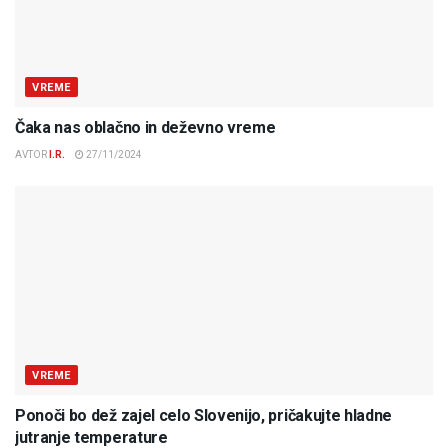
VREME
Čaka nas oblačno in deževno vreme
AVTOR
I.R.
27/11/2024
VREME
Ponoči bo dež zajel celo Slovenijo, pričakujte hladne
jutranje temperature