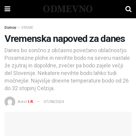
ODMEVNO
Domov
VREME
Vremenska napoved za danes
Danes bo sončno z občasno povečano oblačnostjo.
Posamezne plohe in nevihte bodo na severu nastale
že zjutraj in dopoldne, zvečer pa bodo zajele večji
del Slovenije. Nekatere nevihte bodo lahko tudi
močnejše. Najvišje dnevne temperature bodo od 26
do 32 stopinj Celzija.
Avtor
I.R.
07/08/2024