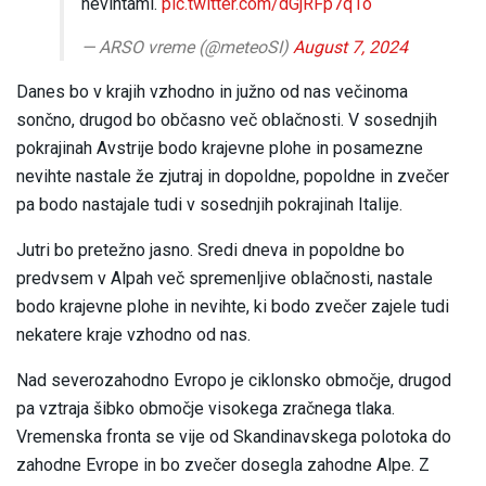
nevihtami.
pic.twitter.com/dGjRFp7q1o
— ARSO vreme (@meteoSI)
August 7, 2024
Danes bo v krajih vzhodno in južno od nas večinoma
sončno, drugod bo občasno več oblačnosti. V sosednjih
pokrajinah Avstrije bodo krajevne plohe in posamezne
nevihte nastale že zjutraj in dopoldne, popoldne in zvečer
pa bodo nastajale tudi v sosednjih pokrajinah Italije.
Jutri bo pretežno jasno. Sredi dneva in popoldne bo
predvsem v Alpah več spremenljive oblačnosti, nastale
bodo krajevne plohe in nevihte, ki bodo zvečer zajele tudi
nekatere kraje vzhodno od nas.
Nad severozahodno Evropo je ciklonsko območje, drugod
pa vztraja šibko območje visokega zračnega tlaka.
Vremenska fronta se vije od Skandinavskega polotoka do
zahodne Evrope in bo zvečer dosegla zahodne Alpe. Z