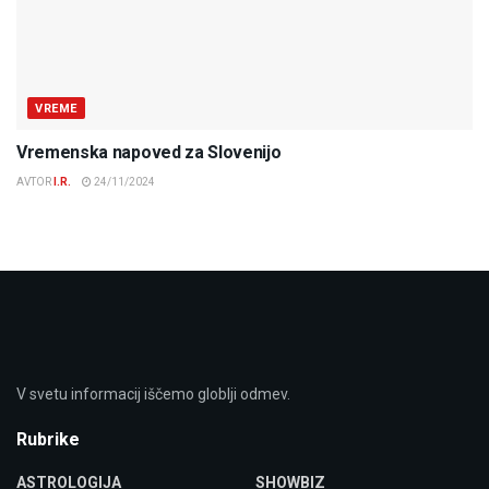
VREME
Vremenska napoved za Slovenijo
AVTOR
I.R.
24/11/2024
V svetu informacij iščemo globlji odmev.
Rubrike
ASTROLOGIJA
SHOWBIZ