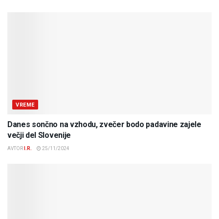
VREME
Danes sončno na vzhodu, zvečer bodo padavine zajele
večji del Slovenije
AVTOR
I.R.
25/11/2024