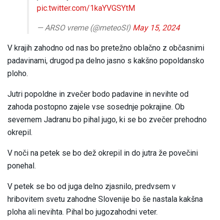
pic.twitter.com/1kaYVGSYtM
— ARSO vreme (@meteoSI)
May 15, 2024
V krajih zahodno od nas bo pretežno oblačno z občasnimi
padavinami, drugod pa delno jasno s kakšno popoldansko
ploho.
Jutri popoldne in zvečer bodo padavine in nevihte od
zahoda postopno zajele vse sosednje pokrajine. Ob
severnem Jadranu bo pihal jugo, ki se bo zvečer prehodno
okrepil.
V noči na petek se bo dež okrepil in do jutra že povečini
ponehal.
V petek se bo od juga delno zjasnilo, predvsem v
hribovitem svetu zahodne Slovenije bo še nastala kakšna
ploha ali nevihta. Pihal bo jugozahodni veter.