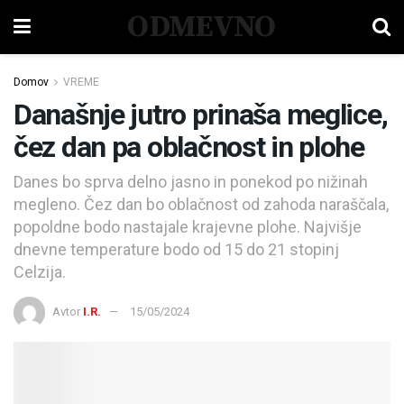
ODMEVNO
Domov
VREME
Današnje jutro prinaša meglice,
čez dan pa oblačnost in plohe
Danes bo sprva delno jasno in ponekod po nižinah
megleno. Čez dan bo oblačnost od zahoda naraščala,
popoldne bodo nastajale krajevne plohe. Najvišje
dnevne temperature bodo od 15 do 21 stopinj
Celzija.
Avtor
I.R.
15/05/2024