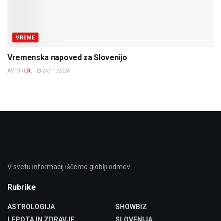
VREME
Vremenska napoved za Slovenijo
AVTOR
I.R.
24/11/2024
V svetu informacij iščemo globlji odmev.
Rubrike
ASTROLOGIJA
SHOWBIZ
LEPOTA IN ZDRAVJE
SLOVENIJA