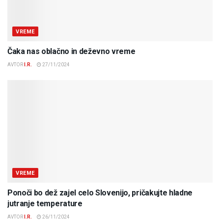
VREME
Čaka nas oblačno in deževno vreme
AVTOR
I.R.
27/11/2024
VREME
Ponoči bo dež zajel celo Slovenijo, pričakujte hladne
jutranje temperature
AVTOR
I.R.
26/11/2024