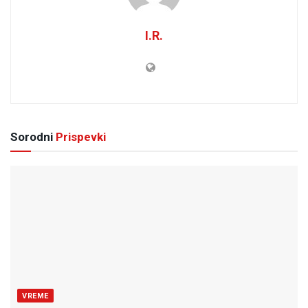
I.R.
Sorodni
Prispevki
VREME