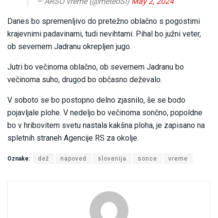
— ARSO vreme (@meteoSI)
May 2, 2024
Danes bo spremenljivo do pretežno oblačno s pogostimi
krajevnimi padavinami, tudi nevihtami. Pihal bo južni veter,
ob severnem Jadranu okrepljen jugo.
Jutri bo večinoma oblačno, ob severnem Jadranu bo
večinoma suho, drugod bo občasno deževalo.
V soboto se bo postopno delno zjasnilo, še se bodo
pojavljale plohe. V nedeljo bo večinoma sončno, popoldne
bo v hribovitem svetu nastala kakšna ploha, je zapisano na
spletnih straneh Agencije RS za okolje.
Oznake:
dež
napoved
slovenija
sonce
vreme