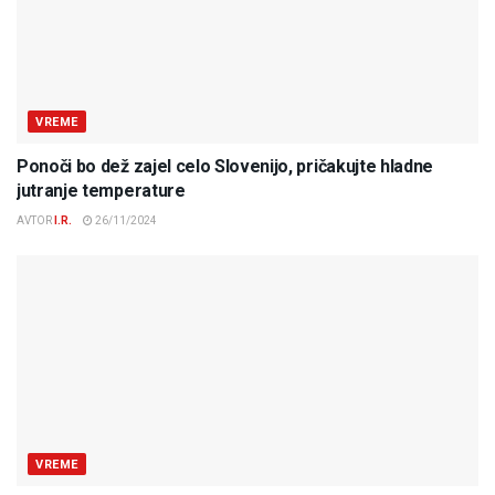
VREME
Ponoči bo dež zajel celo Slovenijo, pričakujte hladne
jutranje temperature
AVTOR
I.R.
26/11/2024
VREME