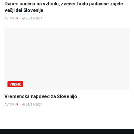
Danes sončno na vzhodu, zvečer bodo padavine zajele
večji del Slovenije
AVTOR
I.R.
25/11/2024
VREME
Vremenska napoved za Slovenijo
AVTOR
I.R.
24/11/2024