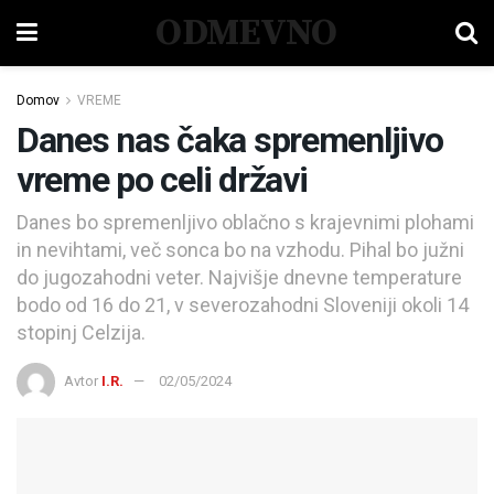
ODMEVNO
Domov
VREME
Danes nas čaka spremenljivo
vreme po celi državi
Danes bo spremenljivo oblačno s krajevnimi plohami
in nevihtami, več sonca bo na vzhodu. Pihal bo južni
do jugozahodni veter. Najvišje dnevne temperature
bodo od 16 do 21, v severozahodni Sloveniji okoli 14
stopinj Celzija.
Avtor
I.R.
02/05/2024