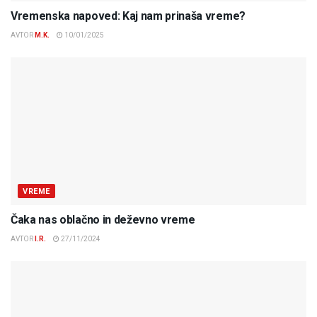
Vremenska napoved: Kaj nam prinaša vreme?
AVTOR
M.K.
10/01/2025
VREME
Čaka nas oblačno in deževno vreme
AVTOR
I.R.
27/11/2024