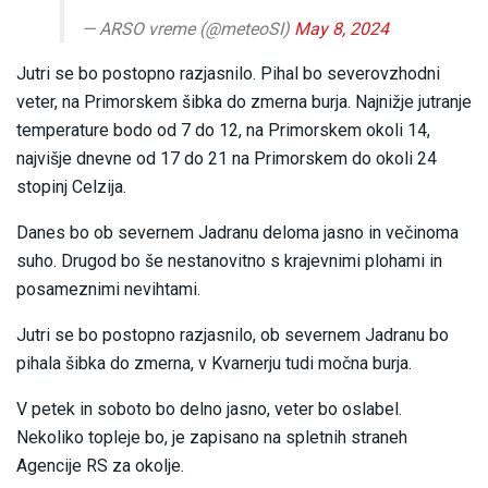
— ARSO vreme (@meteoSI)
May 8, 2024
Jutri se bo postopno razjasnilo. Pihal bo severovzhodni
veter, na Primorskem šibka do zmerna burja. Najnižje jutranje
temperature bodo od 7 do 12, na Primorskem okoli 14,
najvišje dnevne od 17 do 21 na Primorskem do okoli 24
stopinj Celzija.
Danes bo ob severnem Jadranu deloma jasno in večinoma
suho. Drugod bo še nestanovitno s krajevnimi plohami in
posameznimi nevihtami.
Jutri se bo postopno razjasnilo, ob severnem Jadranu bo
pihala šibka do zmerna, v Kvarnerju tudi močna burja.
V petek in soboto bo delno jasno, veter bo oslabel.
Nekoliko topleje bo, je zapisano na spletnih straneh
Agencije RS za okolje.