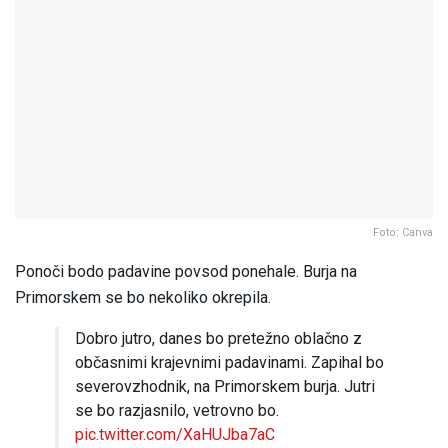
Foto: Canva
Ponoči bodo padavine povsod ponehale. Burja na
Primorskem se bo nekoliko okrepila.
Dobro jutro, danes bo pretežno oblačno z
občasnimi krajevnimi padavinami. Zapihal bo
severovzhodnik, na Primorskem burja. Jutri
se bo razjasnilo, vetrovno bo.
pic.twitter.com/XaHUJba7aC