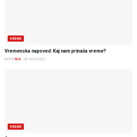
VREME
Vremenska napoved: Kaj nam prinaša vreme?
AVTOR
M.K.
10/01/2025
VREME