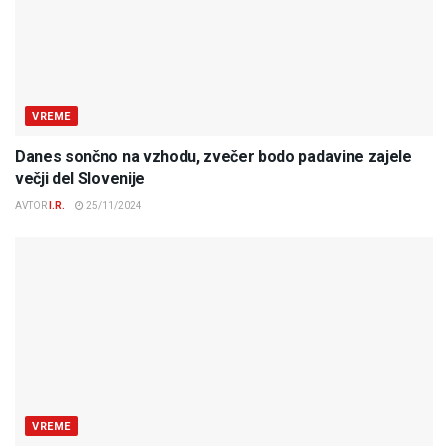
VREME
Danes sončno na vzhodu, zvečer bodo padavine zajele
večji del Slovenije
AVTOR
I.R.
25/11/2024
VREME