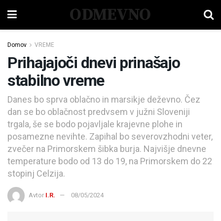
ODMEVNO
Domov
VREME
Prihajajoči dnevi prinašajo
stabilno vreme
Danes bo sprva oblačno in marsikje deževno. Čez
dan se bo oblačnost predvsem v južni Sloveniji
trgala, še se bodo pojavljale krajevne plohe in
posamezne nevihte. Zapihal bo severovzhodni veter,
zvečer na Primorskem šibka burja. Najvišje dnevne
temperature bodo od 13 do 19, na Primorskem do 22
stopinj Celzija.
Avtor
I.R.
08/05/2024