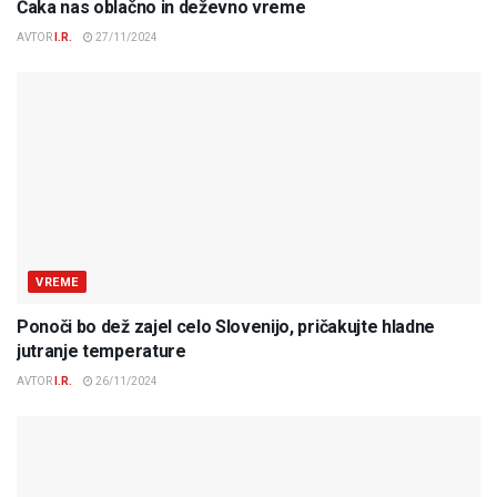
Čaka nas oblačno in deževno vreme
AVTOR
I.R.
27/11/2024
VREME
Ponoči bo dež zajel celo Slovenijo, pričakujte hladne
jutranje temperature
AVTOR
I.R.
26/11/2024