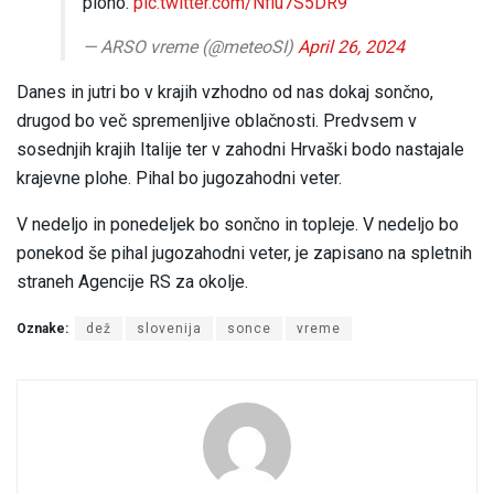
ploho.
pic.twitter.com/Nfiu7S5DR9
— ARSO vreme (@meteoSI)
April 26, 2024
Danes in jutri bo v krajih vzhodno od nas dokaj sončno,
drugod bo več spremenljive oblačnosti. Predvsem v
sosednjih krajih Italije ter v zahodni Hrvaški bodo nastajale
krajevne plohe. Pihal bo jugozahodni veter.
V nedeljo in ponedeljek bo sončno in topleje. V nedeljo bo
ponekod še pihal jugozahodni veter, je zapisano na spletnih
straneh Agencije RS za okolje.
Oznake:
dež
slovenija
sonce
vreme