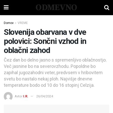
ODMEVNO
Domov
VREME
Slovenija obarvana v dve
polovici: Sončni vzhod in
oblačni zahod
Čez dan bo delno jasno s spremenljivo oblačnostjo.
Več jasnine bo na severovzhodu. Popoldne bo
zapihal jugozahodni veter, predvsem v hribovitem
svetu bo nastalo nekaj ploh. Najvišje dnevne
temperature bodo od 10 do 16 stopinj Celzija.
Avtor
I.R.
26/04/2024