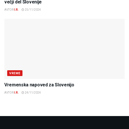
večji del Slovenije
AVTOR
I.R.
25/11/2024
VREME
Vremenska napoved za Slovenijo
AVTOR
I.R.
24/11/2024