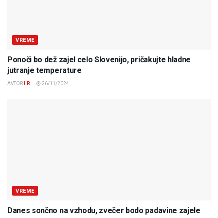
VREME
Ponoči bo dež zajel celo Slovenijo, pričakujte hladne
jutranje temperature
AVTOR
I.R.
26/11/2024
VREME
Danes sončno na vzhodu, zvečer bodo padavine zajele