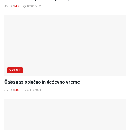
AVTOR
M.K.
10/01/2025
VREME
Čaka nas oblačno in deževno vreme
AVTOR
I.R.
27/11/2024