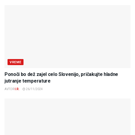
VREME
Ponoči bo dež zajel celo Slovenijo, pričakujte hladne
jutranje temperature
AVTOR
I.R.
26/11/2024