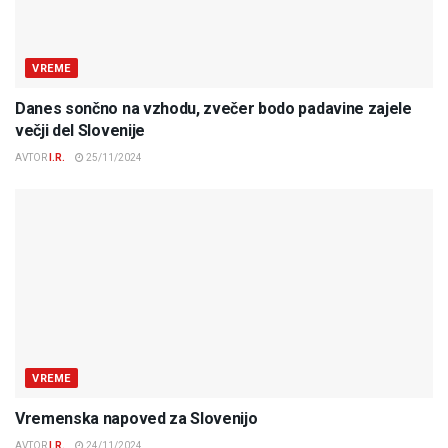
VREME
Danes sončno na vzhodu, zvečer bodo padavine zajele
večji del Slovenije
AVTOR
I.R.
25/11/2024
VREME
Vremenska napoved za Slovenijo
AVTOR
I.R.
24/11/2024