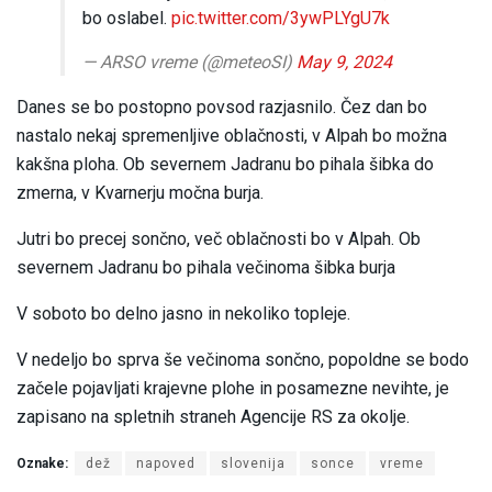
bo oslabel.
pic.twitter.com/3ywPLYgU7k
— ARSO vreme (@meteoSI)
May 9, 2024
Danes se bo postopno povsod razjasnilo. Čez dan bo
nastalo nekaj spremenljive oblačnosti, v Alpah bo možna
kakšna ploha. Ob severnem Jadranu bo pihala šibka do
zmerna, v Kvarnerju močna burja.
Jutri bo precej sončno, več oblačnosti bo v Alpah. Ob
severnem Jadranu bo pihala večinoma šibka burja
V soboto bo delno jasno in nekoliko topleje.
V nedeljo bo sprva še večinoma sončno, popoldne se bodo
začele pojavljati krajevne plohe in posamezne nevihte, je
zapisano na spletnih straneh Agencije RS za okolje.
Oznake:
dež
napoved
slovenija
sonce
vreme