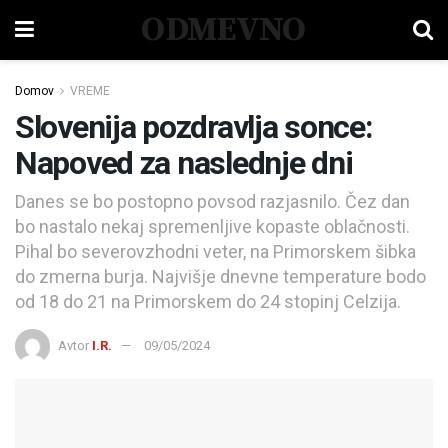
ODMEVNO
Domov
VREME
Slovenija pozdravlja sonce:
Napoved za naslednje dni
Danes se bo postopno povsod razjasnilo. Čez dan
bo nastalo nekaj spremenljive kopaste oblačnosti.
Pihal bo severovzhodni veter, na Primorskem šibka
do zmerna burja. Najvišje dnevne temperature bodo
od 18 do 21 na Primorskem do 24 stopinj Celzija.
Avtor
I.R.
09/05/2024