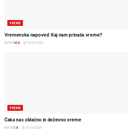
VREME
Vremenska napoved: Kaj nam prinaša vreme?
AVTOR
M.K.
10/01/2025
VREME
Čaka nas oblačno in deževno vreme
AVTOR
I.R.
27/11/2024