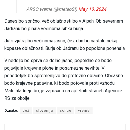
— ARSO vreme (@meteoSI)
May 10, 2024
Danes bo sončno, več oblačnosti bo v Alpah. Ob severnem
Jadranu bo pihala večinoma šibka burja.
Jutri zjutraj bo večinoma jasno, čez dan bo nastalo nekaj
kopaste oblačnosti. Burja ob Jadranu bo popoldne ponehala.
V nedeljo bo sprva še delno jasno, popoldne se bodo
pojavljale krajevne plohe in posamezne nevihte. V
ponedeljek bo spremenljivo do pretežno oblačno. Občasno
bodo krajevne padavine, ki bodo potovale proti vzhodu.
Malo hladneje bo, je zapisano na spletnih straneh Agencije
RS za okolje.
Oznake:
dež
slovenija
sonce
vreme