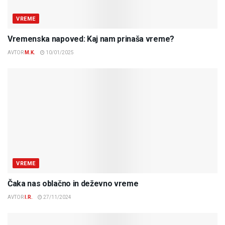
VREME
Vremenska napoved: Kaj nam prinaša vreme?
AVTOR
M.K.
10/01/2025
VREME
Čaka nas oblačno in deževno vreme
AVTOR
I.R.
27/11/2024