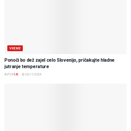
VREME
Ponoči bo dež zajel celo Slovenijo, pričakujte hladne
jutranje temperature
AVTOR
I.R.
26/11/2024