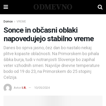
ODMEVNO
Domov
VREME
Sonce in občasni oblaki
napovedujejo stabilno vreme
Danes bo sprva jasno, čez dan bo nastalo nekaj
plitve kopaste oblačnosti. Na Primorskem bo pihala
šibka burja, tudi v notranjosti Slovenije bo zapihal
veter vzhodnih smeri. Najvišje dnevne temperature
bodo od 19 do 23, na Primorskem do 25 stopinj
Celzija.
Avtor
I.R.
10/05/2024