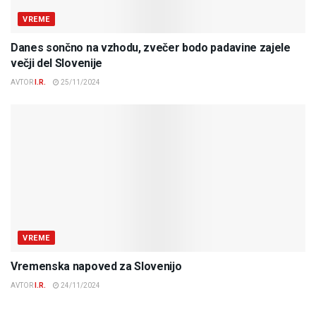
VREME
Danes sončno na vzhodu, zvečer bodo padavine zajele
večji del Slovenije
AVTOR
I.R.
25/11/2024
VREME
Vremenska napoved za Slovenijo
AVTOR
I.R.
24/11/2024