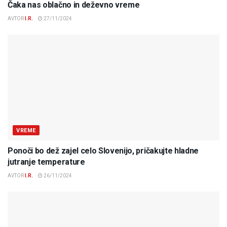
Čaka nas oblačno in deževno vreme
AVTOR
I.R.
27/11/2024
VREME
Ponoči bo dež zajel celo Slovenijo, pričakujte hladne
jutranje temperature
AVTOR
I.R.
26/11/2024