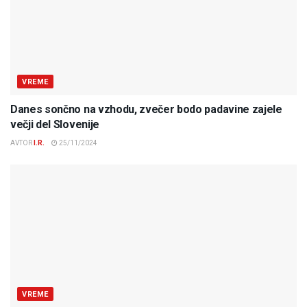
VREME
Danes sončno na vzhodu, zvečer bodo padavine zajele
večji del Slovenije
AVTOR
I.R.
25/11/2024
VREME