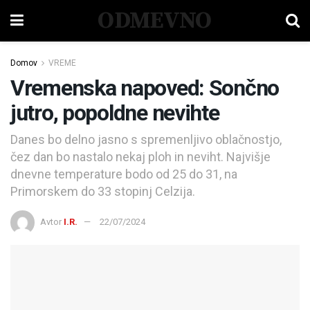
ODMEVNO
Domov
VREME
Vremenska napoved: Sončno
jutro, popoldne nevihte
Danes bo delno jasno s spremenljivo oblačnostjo,
čez dan bo nastalo nekaj ploh in neviht. Najvišje
dnevne temperature bodo od 25 do 31, na
Primorskem do 33 stopinj Celzija.
Avtor
I.R.
22/07/2024