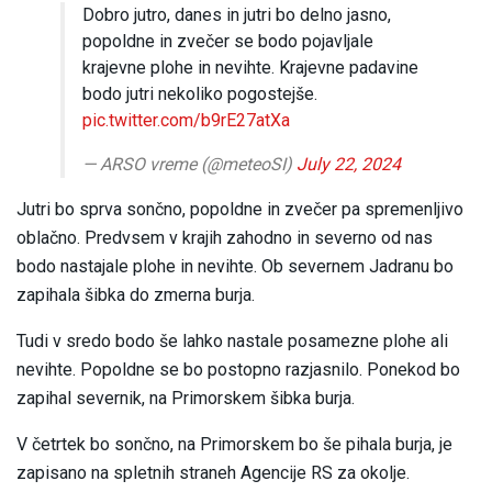
Dobro jutro, danes in jutri bo delno jasno,
popoldne in zvečer se bodo pojavljale
krajevne plohe in nevihte. Krajevne padavine
bodo jutri nekoliko pogostejše.
pic.twitter.com/b9rE27atXa
— ARSO vreme (@meteoSI)
July 22, 2024
Jutri bo sprva sončno, popoldne in zvečer pa spremenljivo
oblačno. Predvsem v krajih zahodno in severno od nas
bodo nastajale plohe in nevihte. Ob severnem Jadranu bo
zapihala šibka do zmerna burja.
Tudi v sredo bodo še lahko nastale posamezne plohe ali
nevihte. Popoldne se bo postopno razjasnilo. Ponekod bo
zapihal severnik, na Primorskem šibka burja.
V četrtek bo sončno, na Primorskem bo še pihala burja, je
zapisano na spletnih straneh Agencije RS za okolje.