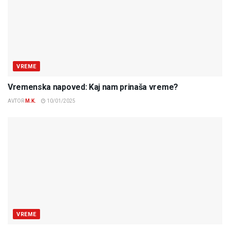
VREME
Vremenska napoved: Kaj nam prinaša vreme?
AVTOR
M.K.
10/01/2025
VREME