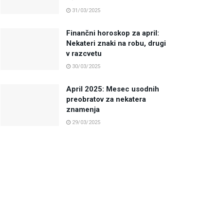
31/03/2025
Finančni horoskop za april:
Nekateri znaki na robu, drugi
v razcvetu
30/03/2025
April 2025: Mesec usodnih
preobratov za nekatera
znamenja
29/03/2025