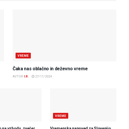
VREME
Čaka nas oblačno in deževno vreme
AVTOR
I.R.
27/11/2024
VREME
 na vzhodu, zvečer
Vremenska napoved za Slovenijo