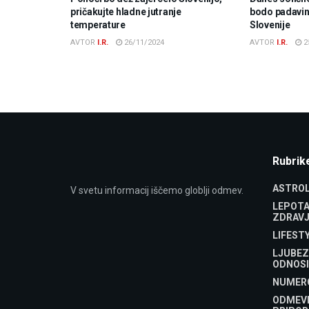
pričakujte hladne jutranje
bodo padavine
temperature
Slovenije
AVTOR
I.R.
26/11/2024
AVTOR
I.R.
2
Rubrik
ASTROL
V svetu informacij iščemo globlji odmev.
LEPOTA
ZDRAVJ
LIFEST
LJUBEZ
ODNOSI
NUMER
ODMEV