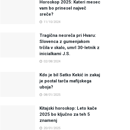
Horoskop 2025: Kateri mesec
vam bo prinesel največ
sreče?
11/10/2024
Tragična nesreča pri Hvaru:
Slovenca z gumenjakom
trčila v skalo, umrl 30-letnik z
inicialkami J.S.
02/08/2024
Kdo je bil Satko Kekić in zakaj
je postal tarča mafijskega
uboja?
08/01/2025
Kitajski horoskop: Leto kače
2025 bo ključno za teh 5
znamenj
20/01/2025