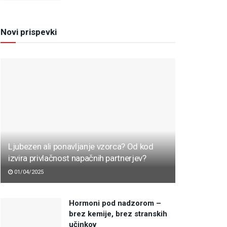
Novi prispevki
Ljubezen ali ponavljanje vzorca? Od kod
izvira privlačnost napačnih partnerjev?
01/04/2025
Hormoni pod nadzorom –
brez kemije, brez stranskih
učinkov