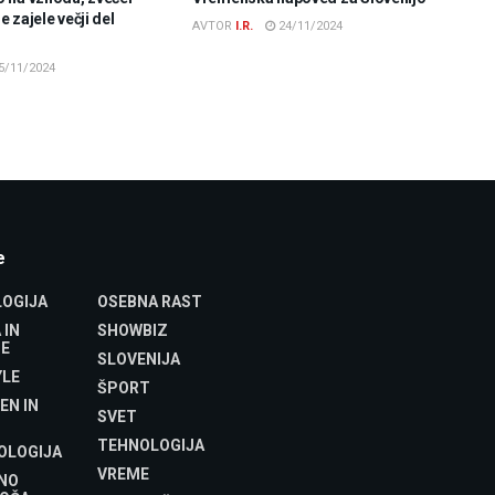
 zajele večji del
AVTOR
I.R.
24/11/2024
5/11/2024
e
OGIJA
OSEBNA RAST
 IN
SHOWBIZ
E
SLOVENIJA
YLE
ŠPORT
EN IN
SVET
TEHNOLOGIJA
OLOGIJA
VREME
NO