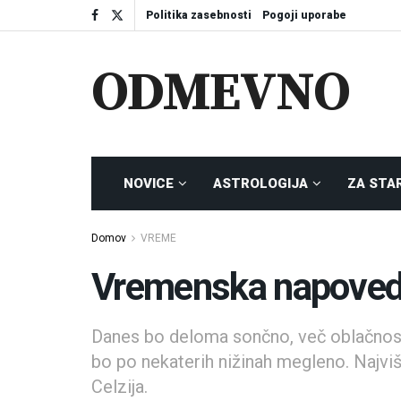
Politika zasebnosti
Pogoji uporabe
ODMEVNO
NOVICE
ASTROLOGIJA
ZA STA
Domov
VREME
Vremenska napoved 
Danes bo deloma sončno, več oblačnost
bo po nekaterih nižinah megleno. Najvi
Celzija.