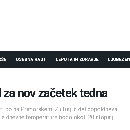
RŠE
OSEBNA RAST
LEPOTA IN ZDRAVJE
LJUBEZEN
za nov začetek tedna
i bo na Primorskem. Zjutraj in del dopoldneva
šje dnevne temperature bodo okoli 20 stopinj