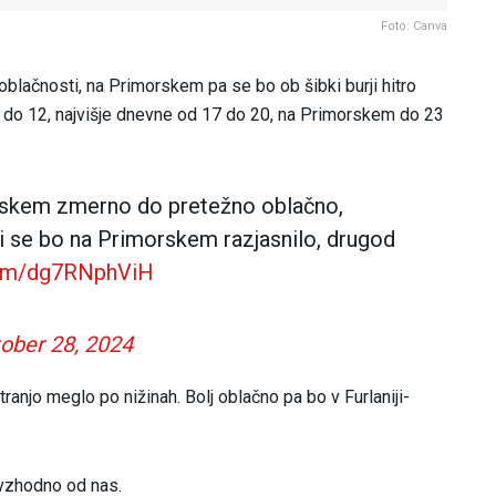
Foto: Canva
oblačnosti, na Primorskem pa se bo ob šibki burji hitro
 6 do 12, najvišje dnevne od 17 do 20, na Primorskem do 23
rskem zmerno do pretežno oblačno,
i se bo na Primorskem razjasnilo, drugod
.com/dg7RNphViH
ober 28, 2024
ranjo meglo po nižinah. Bolj oblačno pa bo v Furlaniji-
 vzhodno od nas.