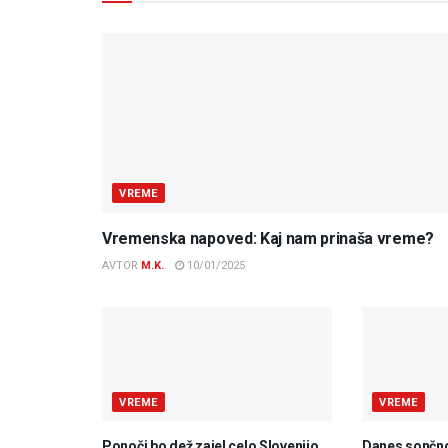
VREME
Vremenska napoved: Kaj nam prinaša vreme?
AVTOR
M.K.
10/01/2025
VREME
VREME
Ponoči bo dež zajel celo Slovenijo,
Danes sončno