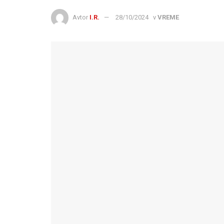
Avtor
I.R.
28/10/2024
v
VREME