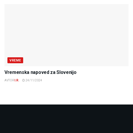
VREME
Vremenska napoved za Slovenijo
AVTOR
I.R.
24/11/2024