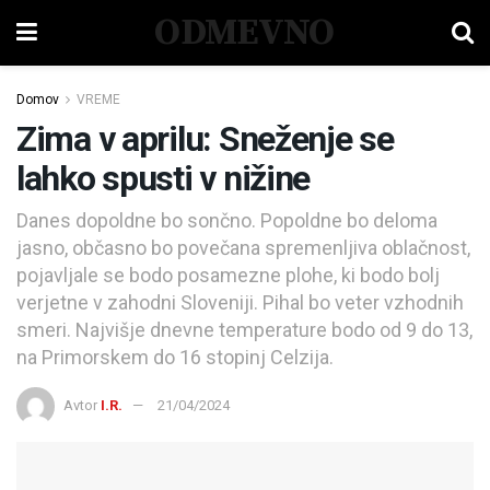
ODMEVNO
Domov
VREME
Zima v aprilu: Sneženje se
lahko spusti v nižine
Danes dopoldne bo sončno. Popoldne bo deloma
jasno, občasno bo povečana spremenljiva oblačnost,
pojavljale se bodo posamezne plohe, ki bodo bolj
verjetne v zahodni Sloveniji. Pihal bo veter vzhodnih
smeri. Najvišje dnevne temperature bodo od 9 do 13,
na Primorskem do 16 stopinj Celzija.
Avtor
I.R.
21/04/2024