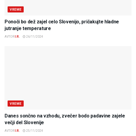
VREME
Ponoči bo dež zajel celo Slovenijo, pričakujte hladne
jutranje temperature
AVTOR
I.R.
26/11/2024
VREME
Danes sončno na vzhodu, zvečer bodo padavine zajele
večji del Slovenije
AVTOR
I.R.
25/11/2024