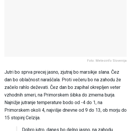
Foto: Meteoinfo Slovenija
Jutri bo sprva precej jasno, zjutraj bo marsikje slana. Čez
dan bo oblačnost naraščala. Proti večeru bo na zahodu že
začelo rahlo deževati. Čez dan bo zapihal okrepljen veter
vzhodnih smeri, na Primorskem šibka do zmerna burja.
Najnižje jutranje temperature bodo od -4 do 1, na
Primorskem okoli 4, najvišje dnevne od 9 do 13, ob morju do
15 stopinj Celzija.
Dobro jutro, danes bo delno jasno, na zahodu