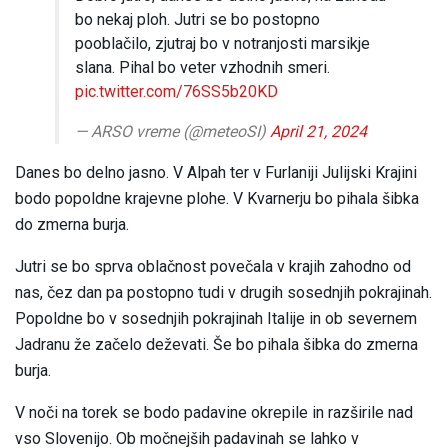
bo nekaj ploh. Jutri se bo postopno
pooblačilo, zjutraj bo v notranjosti marsikje
slana. Pihal bo veter vzhodnih smeri.
pic.twitter.com/76SS5b20KD
— ARSO vreme (@meteoSI)
April 21, 2024
Danes bo delno jasno. V Alpah ter v Furlaniji Julijski Krajini
bodo popoldne krajevne plohe. V Kvarnerju bo pihala šibka
do zmerna burja.
Jutri se bo sprva oblačnost povečala v krajih zahodno od
nas, čez dan pa postopno tudi v drugih sosednjih pokrajinah.
Popoldne bo v sosednjih pokrajinah Italije in ob severnem
Jadranu že začelo deževati. Še bo pihala šibka do zmerna
burja.
V noči na torek se bodo padavine okrepile in razširile nad
vso Slovenijo. Ob močnejših padavinah se lahko v