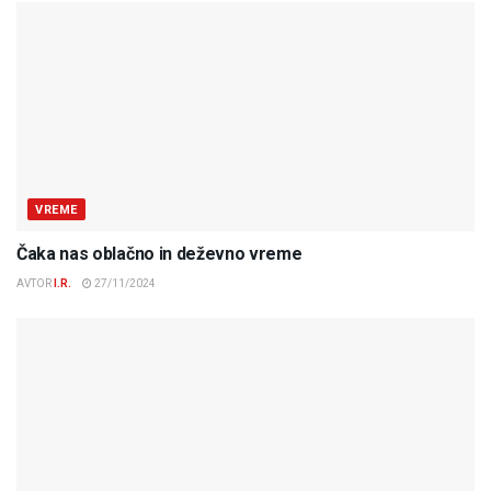
VREME
Čaka nas oblačno in deževno vreme
AVTOR
I.R.
27/11/2024